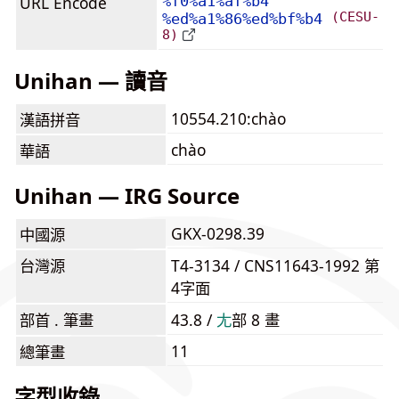
URL Encode
%f0%a1%af%b4
(CESU-
%ed%a1%86%ed%bf%b4
8)
Unihan — 讀音
10554.210:chào
漢語拼音
chào
華語
Unihan — IRG Source
GKX-0298.39
中國源
台灣源
T4-3134 / CNS11643-1992 第
4字面
部首 . 筆畫
43.8 /
⼪
部 8 畫
11
總筆畫
字型收錄