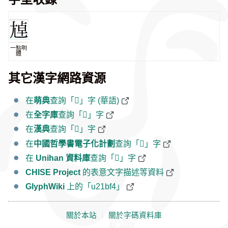
一點明
體
其它漢字網路資源
在
萌典
查詢「𡯴」字 (華語)
在
全字庫
查詢「𡯴」字
在
漢典
查詢「𡯴」字
在
中國哲學書電子化計劃
查詢「𡯴」字
在
Unihan 資料庫
查詢「𡯴」字
CHISE Project
的表意文字描述等資料
GlyphWiki
上的「u21bf4」
關於本站
｜
關於字碼資料庫