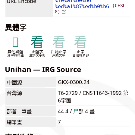
URL Encode
%f0%a1%b0%b6
(CESU-
%ed%a1%87%ed%b0%b6
8)
異體字
𣅩
看
看
看
其他異體
正體字
戶籍正字
正字
漢字資料庫
漢語大字典
戶籍文字
台灣教育部
Unihan — IRG Source
GKX-0300.24
中國源
台灣源
T6-2729 / CNS11643-1992 第
6字面
部首 . 筆畫
44.4 /
⼫
部 4 畫
7
總筆畫