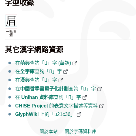
字型收錄
一點明
體
其它漢字網路資源
在
萌典
查詢「𡰶」字 (華語)
在
全字庫
查詢「𡰶」字
在
漢典
查詢「𡰶」字
在
中國哲學書電子化計劃
查詢「𡰶」字
在
Unihan 資料庫
查詢「𡰶」字
CHISE Project
的表意文字描述等資料
GlyphWiki
上的「u21c36」
關於本站
｜
關於字碼資料庫