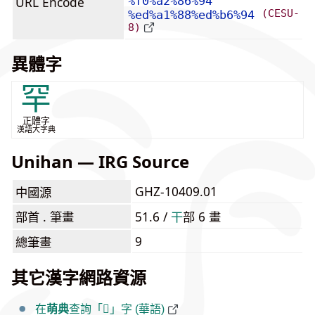
URL Encode
%f0%a2%86%94
(CESU-
%ed%a1%88%ed%b6%94
8)
異體字
罕
正體字
漢語大字典
Unihan — IRG Source
GHZ-10409.01
中國源
部首 . 筆畫
51.6 /
⼲
部 6 畫
9
總筆畫
其它漢字網路資源
在
萌典
查詢「𢆔」字 (華語)