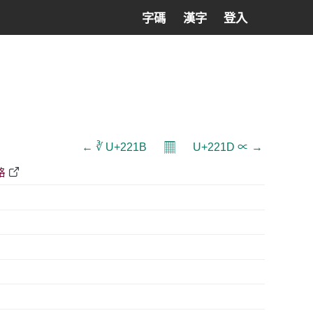
字碼
漢字
登入
𝄜
← ∛ U+221B
U+221D ∝ →
格