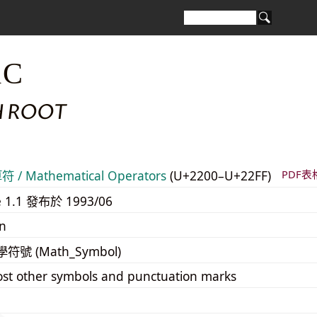
1C
 ROOT
/ Mathematical Operators
(U+2200–U+22FF)
PDF表
e 1.1 發布於 1993/06
n
學符號 (Math_Symbol)
st other symbols and punctuation marks