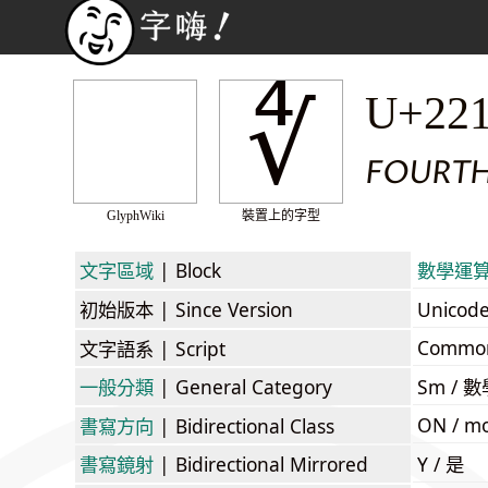
∜
U+22
FOURTH
GlyphWiki
裝置上的字型
文字區域
| Block
數學運算符 
初始版本
| Since Version
Unicod
Commo
文字語系
| Script
一般分類
| General Category
Sm / 數
ON / mo
書寫方向
| Bidirectional Class
書寫鏡射
| Bidirectional Mirrored
Y / 是