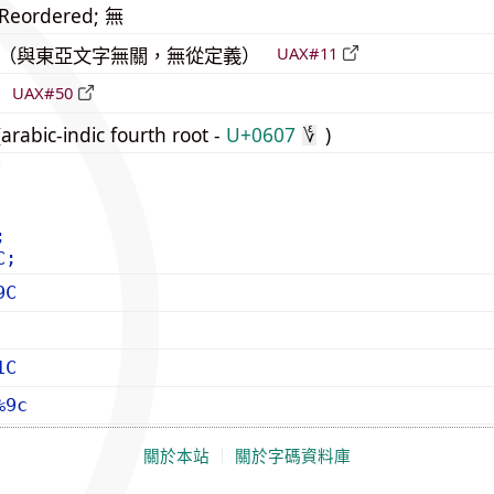
_Reordered; 無
中立（與東亞文字無關，無從定義）
UAX#11
倒
UAX#50
rabic-indic fourth root -
U+0607
)
؇
;
C;
9C
1C
%9c
關於本站
｜
關於字碼資料庫