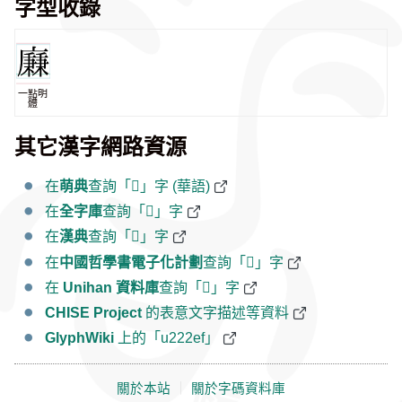
字型收錄
一點明
體
其它漢字網路資源
在
萌典
查詢「𢋯」字 (華語)
在
全字庫
查詢「𢋯」字
在
漢典
查詢「𢋯」字
在
中國哲學書電子化計劃
查詢「𢋯」字
在
Unihan 資料庫
查詢「𢋯」字
CHISE Project
的表意文字描述等資料
GlyphWiki
上的「u222ef」
關於本站
｜
關於字碼資料庫