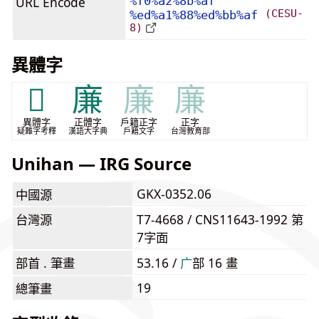
URL Encode
%f0%a2%8b%af
(CESU-
%ed%a1%88%ed%bb%af
8)
異體字
𢌍
廉
廉
廉
異體字
正體字
戶籍正字
正字
疑難字考釋
漢語大字典
戶籍文字
台灣教育部
Unihan — IRG Source
GKX-0352.06
中國源
台灣源
T7-4668 / CNS11643-1992 第
7字面
部首 . 筆畫
53.16 /
⼴
部 16 畫
19
總筆畫