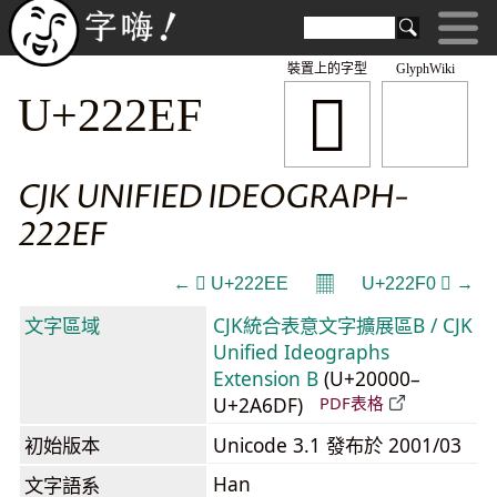
裝置上的字型
GlyphWiki
𢋯
U+222EF
CJK UNIFIED IDEOGRAPH-
222EF
𝄜
← 𢋮 U+222EE
U+222F0 𢋰 →
文字區域
CJK統合表意文字擴展區B / CJK
Unified Ideographs
Extension B
(U+20000–
U+2A6DF)
PDF表格
初始版本
Unicode 3.1 發布於 2001/03
Han
文字語系