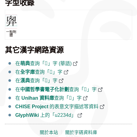
字型收錄
一點明
體
其它漢字網路資源
在
萌典
查詢「𢍍」字 (華語)
在
全字庫
查詢「𢍍」字
在
漢典
查詢「𢍍」字
在
中國哲學書電子化計劃
查詢「𢍍」字
在
Unihan 資料庫
查詢「𢍍」字
CHISE Project
的表意文字描述等資料
GlyphWiki
上的「u2234d」
關於本站
｜
關於字碼資料庫