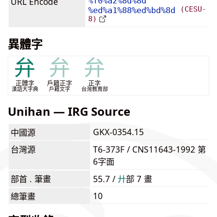
URL Encode
%f0%a2%8d%8d
(CESU-
%ed%a1%88%ed%bd%8d
8)
異體字
弁
弁
弁
正體字
戶籍正字
正字
漢語大字典
戶籍文字
台灣教育部
Unihan — IRG Source
GKX-0354.15
中國源
台灣源
T6-373F / CNS11643-1992 第
6字面
部首 . 筆畫
55.7 /
⼶
部 7 畫
10
總筆畫