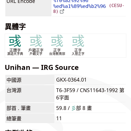
URL Encode
%f0%a2%92%96
(CESU-
%ed%a1%89%ed%b2%96
8)
異體字
彧
彧
彧
彧
正體字
戶籍正字
正字
正字
漢語大字典
戶籍文字
台灣教育部
入管正字
Unihan — IRG Source
GKX-0364.01
中國源
台灣源
T6-3F59 / CNS11643-1992 第
6字面
部首 . 筆畫
59.8 /
⼺
部 8 畫
11
總筆畫