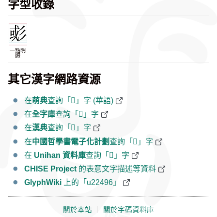
字型收錄
一點明
體
其它漢字網路資源
在
萌典
查詢「𢒖」字 (華語)
在
全字庫
查詢「𢒖」字
在
漢典
查詢「𢒖」字
在
中國哲學書電子化計劃
查詢「𢒖」字
在
Unihan 資料庫
查詢「𢒖」字
CHISE Project
的表意文字描述等資料
GlyphWiki
上的「u22496」
關於本站
｜
關於字碼資料庫