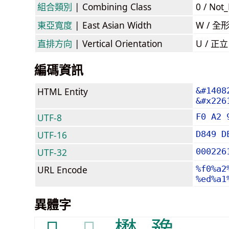
組合類別
| Combining Class
0 / Not
東亞寬度
| East Asian Width
W / 全
直排方向
| Vertical Orientation
U / 正
編碼資訊
HTML Entity
&#1408
&#x226
UTF-8
F0 A2 
UTF-16
D849 D
UTF-32
000226
URL Encode
%f0%a2
%ed%a1
異體字