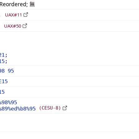
_Reordered; 無
形
UAX#11
立
UAX#50
21;
15;
98 95
E15
15
%98%95
(CESU-8)
%89%ed%b8%95