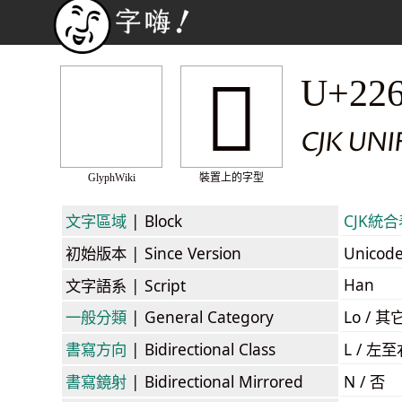
𢘕
U+22
CJK UNI
GlyphWiki
裝置上的字型
文字區域
| Block
CJK統合表
初始版本
| Since Version
Unicod
Han
文字語系
| Script
一般分類
| General Category
Lo / 其它
書寫方向
| Bidirectional Class
L / 左
書寫鏡射
| Bidirectional Mirrored
N / 否