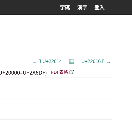
字碼
漢字
登入
𝄜
← 𢘔 U+22614
U+22616 𢘖 →
U+20000–U+2A6DF)
PDF表格