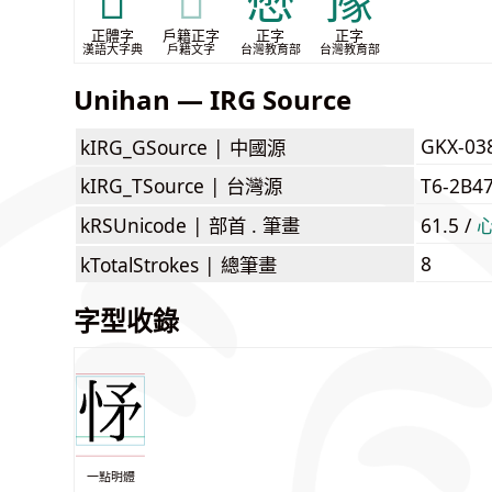
𢘅
𢘅
懋
豫
正體字
戶籍正字
正字
正字
漢語大字典
戶籍文字
台灣教育部
台灣教育部
Unihan — IRG Source
GKX-03
kIRG_GSource |
中國源
kIRG_TSource |
台灣源
T6-2B4
kRSUnicode |
部首 . 筆畫
61.5 /
8
kTotalStrokes |
總筆畫
字型收錄
一點明體