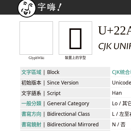
𢪖
U+22
CJK UN
GlyphWiki
裝置上的字型
文字區域
| Block
CJK統合表
初始版本
| Since Version
Unicod
Han
文字語系
| Script
一般分類
| General Category
Lo / 其它
書寫方向
| Bidirectional Class
L / 左
書寫鏡射
| Bidirectional Mirrored
N / 否