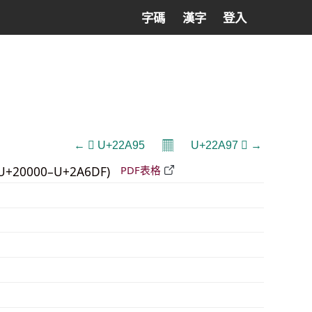
字碼
漢字
登入
𝄜
← 𢪕 U+22A95
U+22A97 𢪗 →
U+20000–U+2A6DF)
PDF表格