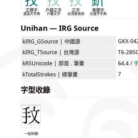
抆
抆
抆
釿
正體字
戶籍正字
正字
異體字
漢語大字典
戶籍文字
台灣教育部
古僮字字典
Unihan — IRG Source
GKX-04
kIRG_GSource |
中國源
kIRG_TSource |
台灣源
T6-2B5
kRSUnicode |
部首 . 筆畫
64.4 /
7
kTotalStrokes |
總筆畫
字型收錄
一點明體