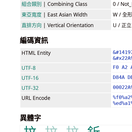
組合類別
| Combining Class
0 / Not
東亞寬度
| East Asian Width
W / 全
直排方向
| Vertical Orientation
U / 正
編碼資訊
HTML Entity
&#1419
&#x22A
UTF-8
F0 A2 
UTF-16
D84A D
UTF-32
00022A
URL Encode
%f0%a2
%ed%a1
異體字