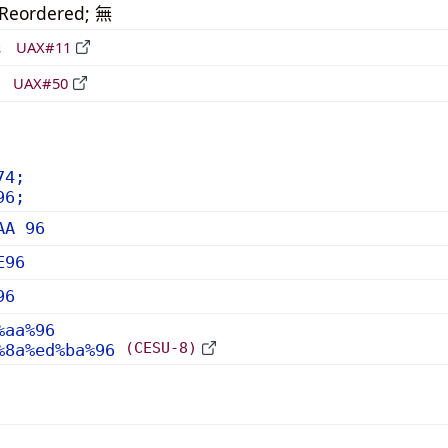
_Reordered; 無
形
UAX#11
立
UAX#50
74;
96;
AA 96
E96
96
%aa%96
(CESU-8)
%8a%ed%ba%96