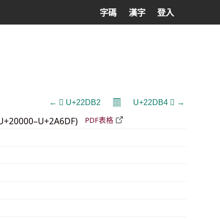
字碼
漢字
登入
𝄜
← 𢶲 U+22DB2
U+22DB4 𢶴 →
U+20000–U+2A6DF)
PDF表格