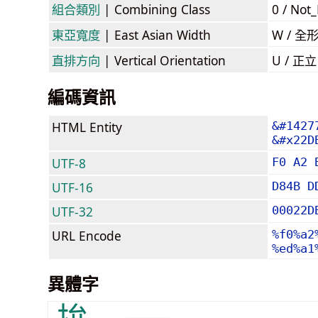
組合類別
| Combining Class
0 / Not
東亞寬度
| East Asian Width
W / 全
直排方向
| Vertical Orientation
U / 正
編碼資訊
HTML Entity
&#1427
&#x22D
UTF-8
F0 A2 
UTF-16
D84B D
UTF-32
00022D
URL Encode
%f0%a2
%ed%a1
異體字