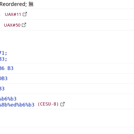
_Reordered; 無
形
UAX#11
立
UAX#50
71;
B3;
B6 B3
DB3
B3
%b6%b3
(CESU-8)
%8b%ed%b6%b3