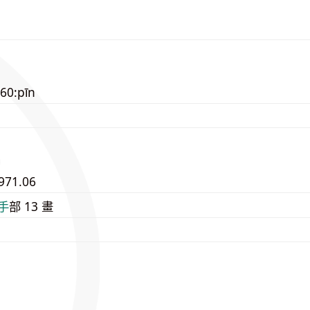
60:pīn
971.06
⼿
部 13 畫