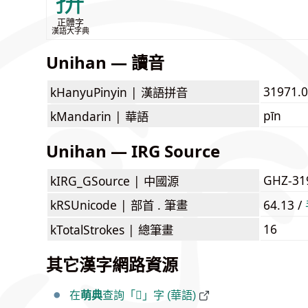
拚
正體字
漢語大字典
Unihan — 讀音
31971.0
kHanyuPinyin |
漢語拼音
pīn
kMandarin |
華語
Unihan — IRG Source
GHZ-31
kIRG_GSource |
中國源
kRSUnicode |
部首 . 筆畫
64.13 /
16
kTotalStrokes |
總筆畫
其它漢字網路資源
在
萌典
查詢「𢶳」字 (華語)