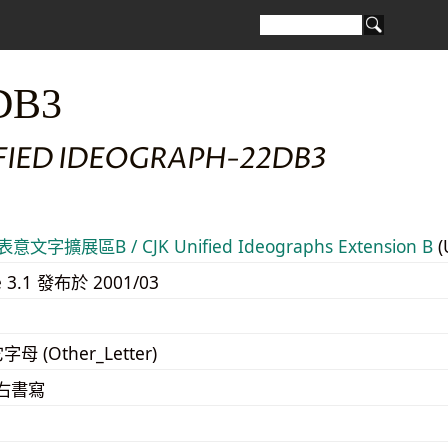
DB3
IFIED IDEOGRAPH-22DB3
意文字擴展區B / CJK Unified Ideographs Extension B
(
e 3.1 發布於 2001/03
字母 (Other_Letter)
至右書寫