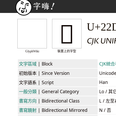
𢶳
U+22
CJK UN
GlyphWiki
裝置上的字型
文字區域
| Block
CJK統合表
初始版本
| Since Version
Unicod
Han
文字語系
| Script
一般分類
| General Category
Lo / 其它
書寫方向
| Bidirectional Class
L / 左
書寫鏡射
| Bidirectional Mirrored
N / 否