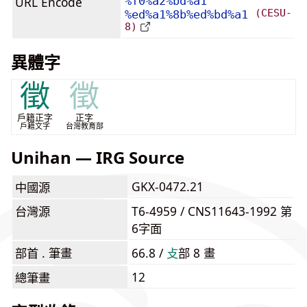
URL Encode
%f0%a2%bd%a1
(CESU-
%ed%a1%8b%ed%bd%a1
8)
異體字
徵
徵
戶籍正字
正字
戶籍文字
台灣教育部
Unihan — IRG Source
GKX-0472.21
中國源
台灣源
T6-4959 / CNS11643-1992 第
6字面
部首 . 筆畫
66.8 /
⽁
部 8 畫
12
總筆畫