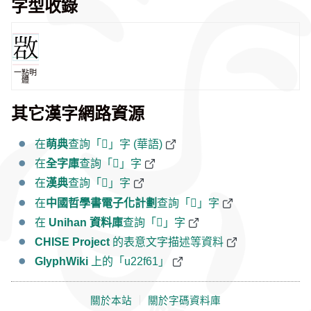
字型收錄
一點明
體
其它漢字網路資源
在
萌典
查詢「𢽡」字 (華語)
在
全字庫
查詢「𢽡」字
在
漢典
查詢「𢽡」字
在
中國哲學書電子化計劃
查詢「𢽡」字
在
Unihan 資料庫
查詢「𢽡」字
CHISE Project
的表意文字描述等資料
GlyphWiki
上的「u22f61」
關於本站
｜
關於字碼資料庫