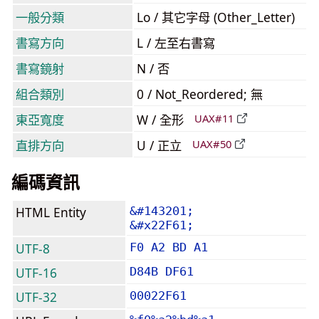
一般分類
Lo / 其它字母 (Other_Letter)
書寫方向
L / 左至右書寫
書寫鏡射
N / 否
組合類別
0 / Not_Reordered; 無
東亞寬度
W / 全形
UAX#11
直排方向
U / 正立
UAX#50
編碼資訊
HTML Entity
&#143201;
&#x22F61;
UTF-8
F0 A2 BD A1
UTF-16
D84B DF61
UTF-32
00022F61