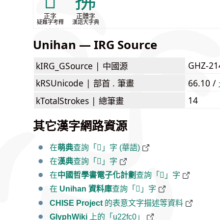
𣀣
拂
正字
正體字
疑難字考釋
漢語大字典
Unihan — IRG Source
GHZ-21
kIRG_GSource |
中國源
kRSUnicode |
部首 . 筆畫
66.10 /
14
kTotalStrokes |
總筆畫
其它漢字網路資源
在
萌典
查詢「𢿀」字 (華語)
在
漢典
查詢「𢿀」字
在
中國哲學書電子化計劃
查詢「𢿀」字
在
Unihan 資料庫
查詢「𢿀」字
CHISE Project
的表意文字描述等資料
GlyphWiki
上的「u22fc0」