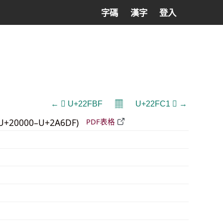
字碼
漢字
登入
𝄜
← 𢾿 U+22FBF
U+22FC1 𢿁 →
U+20000–U+2A6DF)
PDF表格