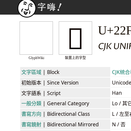
𢿀
U+22
CJK UN
GlyphWiki
裝置上的字型
文字區域
| Block
CJK統合表
初始版本
| Since Version
Unicod
Han
文字語系
| Script
一般分類
| General Category
Lo / 其它
書寫方向
| Bidirectional Class
L / 左
書寫鏡射
| Bidirectional Mirrored
N / 否