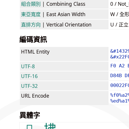
組合類別
| Combining Class
0 / Not
東亞寬度
| East Asian Width
W / 全
直排方向
| Vertical Orientation
U / 正
編碼資訊
HTML Entity
&#1432
&#x22F
UTF-8
F0 A2 
UTF-16
D84B D
UTF-32
00022F
URL Encode
%f0%a2
%ed%a1
異體字