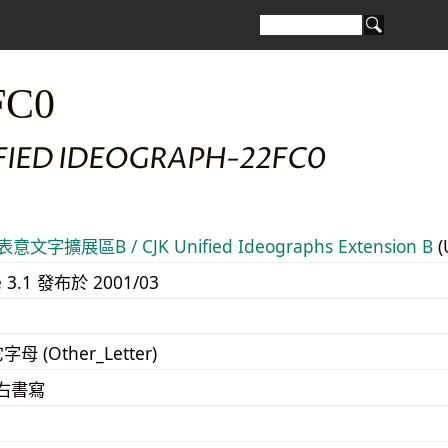
FC0
IFIED IDEOGRAPH-22FC0
意文字擴展區B / CJK Unified Ideographs Extension B
(
e 3.1 發布於 2001/03
字母 (Other_Letter)
至右書寫