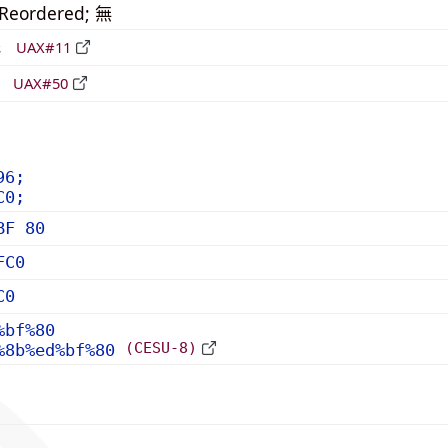
_Reordered; 無
形
UAX#11
立
UAX#50
96;
C0;
BF 80
FC0
C0
%bf%80
(CESU-8)
%8b%ed%bf%80