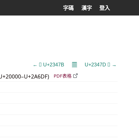
字碼
漢字
登入
𝄜
← 𣑻 U+2347B
U+2347D 𣑽 →
U+20000–U+2A6DF)
PDF表格