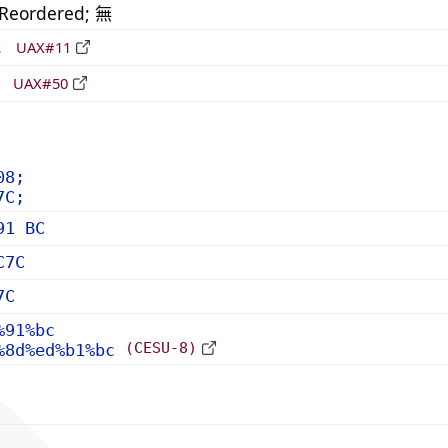
_Reordered; 無
形
UAX#11
立
UAX#50
08;
7C;
91 BC
C7C
7C
%91%bc
(CESU-8)
%8d%ed%b1%bc