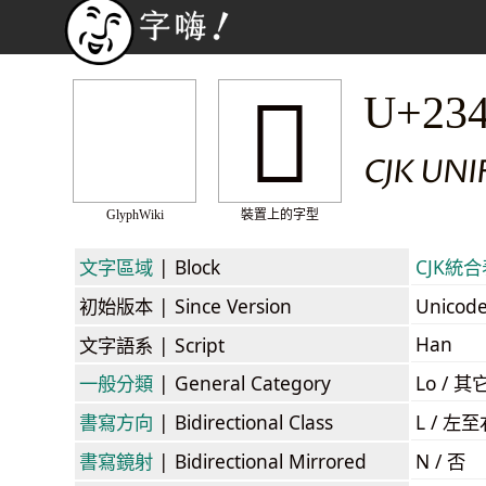
𣑼
U+23
CJK UNI
GlyphWiki
裝置上的字型
文字區域
| Block
CJK統合表
初始版本
| Since Version
Unicod
Han
文字語系
| Script
一般分類
| General Category
Lo / 其它
書寫方向
| Bidirectional Class
L / 左
書寫鏡射
| Bidirectional Mirrored
N / 否