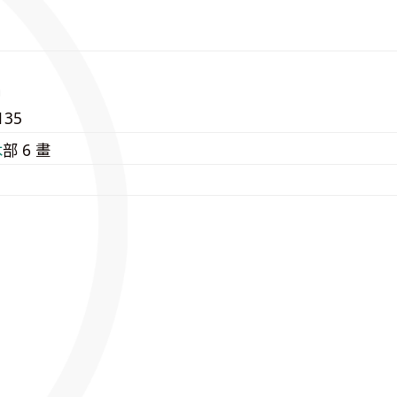
135
⽊
部 6 畫