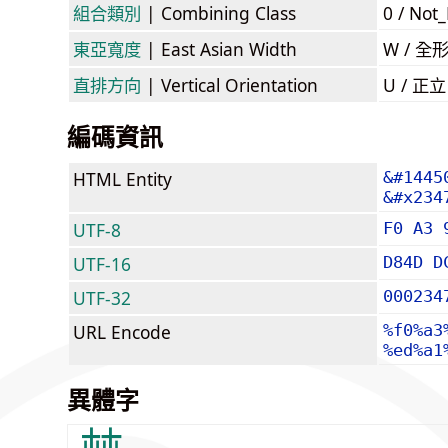
組合類別
| Combining Class
0 / Not
東亞寬度
| East Asian Width
W / 全
直排方向
| Vertical Orientation
U / 正
編碼資訊
HTML Entity
&#1445
&#x234
UTF-8
F0 A3 
UTF-16
D84D D
UTF-32
000234
URL Encode
%f0%a3
%ed%a1
異體字