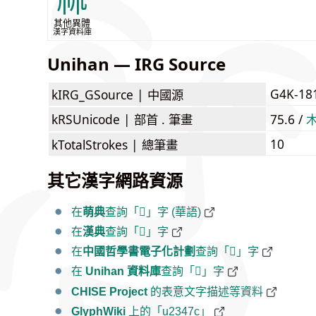
𣏟
其他異體
漢字資料庫
Unihan — IRG Source
G4K-18
kIRG_GSource |
中國源
kRSUnicode |
部首 . 筆畫
75.6 /
10
kTotalStrokes |
總筆畫
其它漢字網路資源
在
萌典
查詢「𣑼」字 (華語)
在
漢典
查詢「𣑼」字
在
中國哲學書電子化計劃
查詢「𣑼」字
在
Unihan 資料庫
查詢「𣑼」字
CHISE Project
的表意文字描述等資料
GlyphWiki
上的「u2347c」