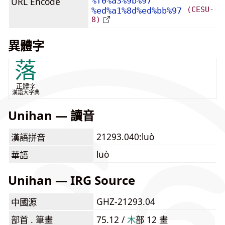
URL Encode
%f0%a3%9b%97
(CESU-
%ed%a1%8d%ed%bb%97
8)
異體字
落
正體字
漢語大字典
Unihan — 讀音
21293.040:luò
漢語拼音
luò
華語
Unihan — IRG Source
GHZ-21293.04
中國源
部首 . 筆畫
75.12 /
⽊
部 12 畫