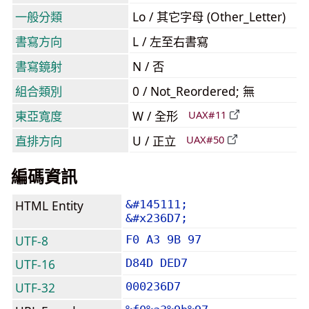
一般分類
Lo / 其它字母 (Other_Letter)
書寫方向
L / 左至右書寫
書寫鏡射
N / 否
組合類別
0 / Not_Reordered; 無
東亞寬度
W / 全形
UAX#11
直排方向
U / 正立
UAX#50
編碼資訊
HTML Entity
&#145111;
&#x236D7;
UTF-8
F0 A3 9B 97
UTF-16
D84D DED7
UTF-32
000236D7