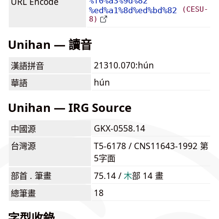
URL Encode
%f0%a3%9d%82
(CESU-
%ed%a1%8d%ed%bd%82
8)
Unihan — 讀音
21310.070:hún
漢語拼音
hún
華語
Unihan — IRG Source
GKX-0558.14
中國源
台灣源
T5-6178 / CNS11643-1992 第
5字面
部首 . 筆畫
75.14 /
⽊
部 14 畫
18
總筆畫
字型收錄