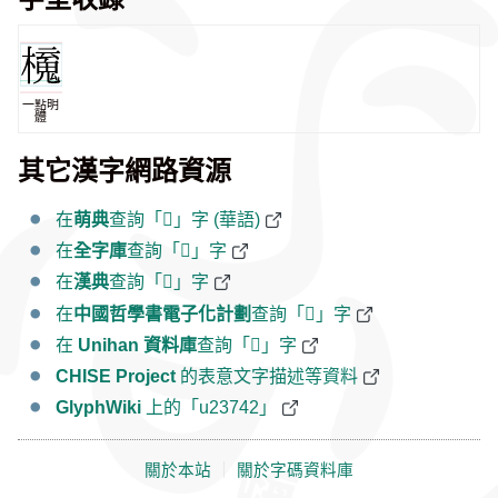
一點明
體
其它漢字網路資源
在
萌典
查詢「𣝂」字 (華語)
在
全字庫
查詢「𣝂」字
在
漢典
查詢「𣝂」字
在
中國哲學書電子化計劃
查詢「𣝂」字
在
Unihan 資料庫
查詢「𣝂」字
CHISE Project
的表意文字描述等資料
GlyphWiki
上的「u23742」
關於本站
｜
關於字碼資料庫