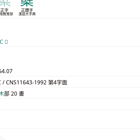
櫱
蘖
正字
正體字
灣教育部
漢語大字典
 𬄬
64.07
C / CNS11643-1992 第4字面
⽊
部 20 畫