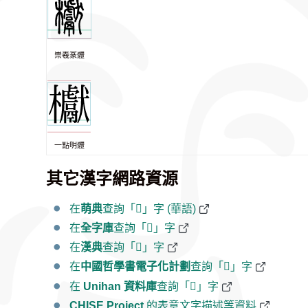
崇羲篆體
一點明體
其它漢字網路資源
在
萌典
查詢「𣡌」字 (華語)
在
全字庫
查詢「𣡌」字
在
漢典
查詢「𣡌」字
在
中國哲學書電子化計劃
查詢「𣡌」字
在
Unihan 資料庫
查詢「𣡌」字
CHISE Project
的表意文字描述等資料