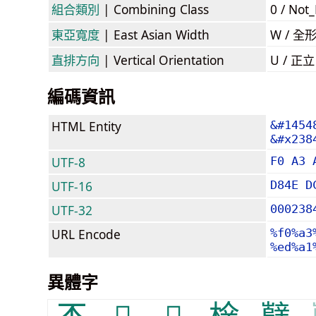
組合類別
| Combining Class
0 / Not
東亞寬度
| East Asian Width
W / 全
直排方向
| Vertical Orientation
U / 正
編碼資訊
HTML Entity
&#1454
&#x238
UTF-8
F0 A3 
UTF-16
D84E D
UTF-32
000238
URL Encode
%f0%a3
%ed%a1
異體字