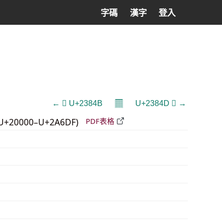
字碼
漢字
登入
𝄜
← 𣡋 U+2384B
U+2384D 𣡍 →
U+20000–U+2A6DF)
PDF表格