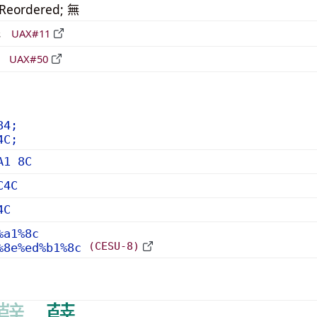
_Reordered; 無
形
UAX#11
立
UAX#50
84;
4C;
A1 8C
C4C
4C
%a1%8c
(CESU-8)
%8e%ed%b1%8c