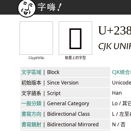
𣡌
U+23
CJK UN
GlyphWiki
裝置上的字型
文字區域
| Block
CJK統合表
初始版本
| Since Version
Unicod
Han
文字語系
| Script
一般分類
| General Category
Lo / 其它
書寫方向
| Bidirectional Class
L / 左
書寫鏡射
| Bidirectional Mirrored
N / 否