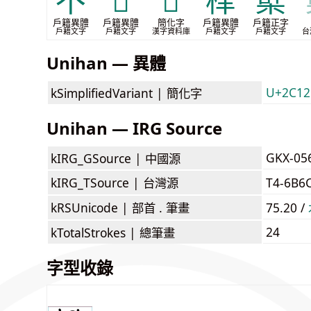
𣎴
𣖂
𬄬
㮆
櫱
戶籍異體
戶籍異體
簡化字
戶籍異體
戶籍正字
戶籍文字
戶籍文字
漢字資料庫
戶籍文字
戶籍文字
台
Unihan — 異體
U+2C12C
kSimplifiedVariant |
簡化字
Unihan — IRG Source
GKX-05
kIRG_GSource |
中國源
kIRG_TSource |
台灣源
T4-6B6
kRSUnicode |
部首 . 筆畫
75.20 /
24
kTotalStrokes |
總筆畫
字型收錄