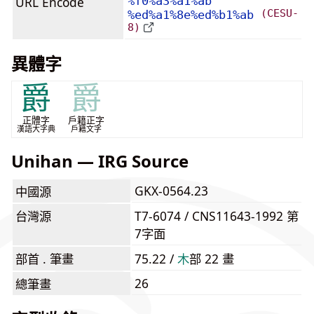
URL Encode
%f0%a3%a1%ab
(CESU-
%ed%a1%8e%ed%b1%ab
8)
異體字
爵
爵
正體字
戶籍正字
漢語大字典
戶籍文字
Unihan — IRG Source
GKX-0564.23
中國源
台灣源
T7-6074 / CNS11643-1992 第
7字面
部首 . 筆畫
75.22 /
⽊
部 22 畫
26
總筆畫