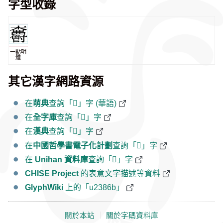
字型收錄
一點明
體
其它漢字網路資源
在
萌典
查詢「𣡫」字 (華語)
在
全字庫
查詢「𣡫」字
在
漢典
查詢「𣡫」字
在
中國哲學書電子化計劃
查詢「𣡫」字
在
Unihan 資料庫
查詢「𣡫」字
CHISE Project
的表意文字描述等資料
GlyphWiki
上的「u2386b」
關於本站
｜
關於字碼資料庫