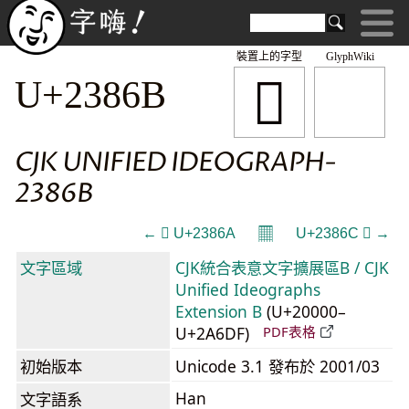
裝置上的字型
GlyphWiki
𣡫
U+2386B
CJK UNIFIED IDEOGRAPH-
2386B
𝄜
← 𣡪 U+2386A
U+2386C 𣡬 →
文字區域
CJK統合表意文字擴展區B / CJK
Unified Ideographs
Extension B
(U+20000–
U+2A6DF)
PDF表格
初始版本
Unicode 3.1 發布於 2001/03
Han
文字語系