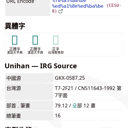
URL Encode
%f0%a3%aa%be
(CESU-
%ed%a1%8e%ed%ba%be
8)
異體字
𣀓
𣫐
𣫐
正體字
正體字
正字
漢語大字典
漢語大字典
台灣教育部
Unihan — IRG Source
GKX-0587.25
中國源
台灣源
T7-2F21 / CNS11643-1992 第
7字面
部首 . 筆畫
79.12 /
⽎
部 12 畫
16
總筆畫