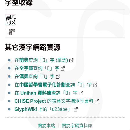
字型收錄
一點明
體
其它漢字網路資源
在
萌典
查詢「𣪾」字 (華語)
在
全字庫
查詢「𣪾」字
在
漢典
查詢「𣪾」字
在
中國哲學書電子化計劃
查詢「𣪾」字
在
Unihan 資料庫
查詢「𣪾」字
CHISE Project
的表意文字描述等資料
GlyphWiki
上的「u23abe」
關於本站
｜
關於字碼資料庫