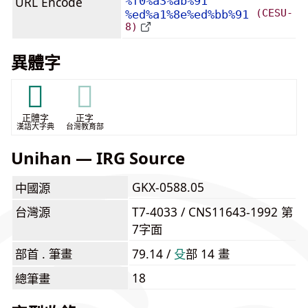
URL Encode
%f0%a3%ab%91
(CESU-
%ed%a1%8e%ed%bb%91
8)
異體字
𣀔
𣀔
正體字
正字
漢語大字典
台灣教育部
Unihan — IRG Source
GKX-0588.05
中國源
台灣源
T7-4033 / CNS11643-1992 第
7字面
部首 . 筆畫
79.14 /
⽎
部 14 畫
18
總筆畫