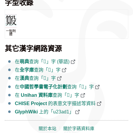
字型收錄
一點明
體
其它漢字網路資源
在
萌典
查詢「𣫑」字 (華語)
在
全字庫
查詢「𣫑」字
在
漢典
查詢「𣫑」字
在
中國哲學書電子化計劃
查詢「𣫑」字
在
Unihan 資料庫
查詢「𣫑」字
CHISE Project
的表意文字描述等資料
GlyphWiki
上的「u23ad1」
關於本站
｜
關於字碼資料庫