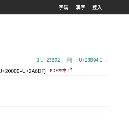
字碼
漢字
登入
𝄜
← 𣮒 U+23B92
U+23B94 𣮔 →
U+20000–U+2A6DF)
PDF表格