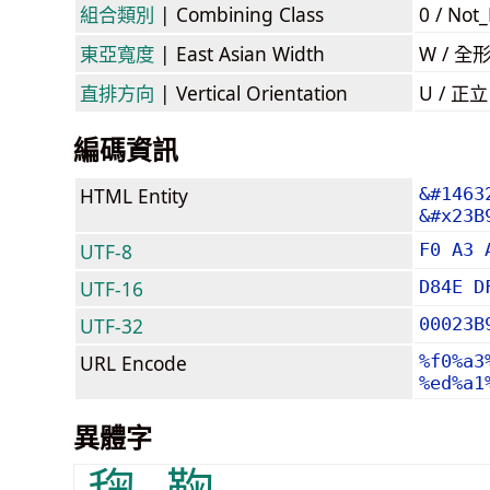
組合類別
| Combining Class
0 / Not
東亞寬度
| East Asian Width
W / 全
直排方向
| Vertical Orientation
U / 正
編碼資訊
HTML Entity
&#1463
&#x23B
UTF-8
F0 A3 
UTF-16
D84E D
UTF-32
00023B
URL Encode
%f0%a3
%ed%a1
異體字