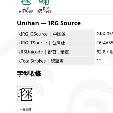
毱
鞠
正字
正體字
台灣教育部
漢語大字典
Unihan — IRG Source
GKX-05
kIRG_GSource |
中國源
kIRG_TSource |
台灣源
T6-4A5
kRSUnicode |
部首 . 筆畫
82.8 /
12
kTotalStrokes |
總筆畫
字型收錄
一點明體