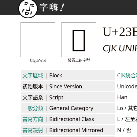
𣮓
U+23
CJK UNI
GlyphWiki
裝置上的字型
文字區域
| Block
CJK統合表
初始版本
| Since Version
Unicod
Han
文字語系
| Script
一般分類
| General Category
Lo / 其它
書寫方向
| Bidirectional Class
L / 左
書寫鏡射
| Bidirectional Mirrored
N / 否