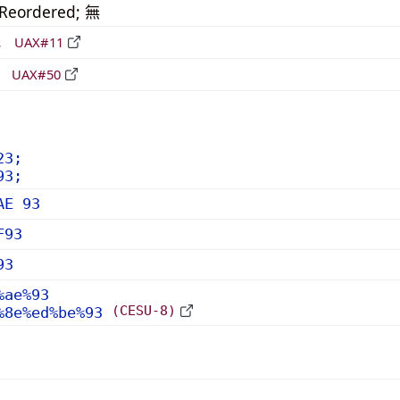
_Reordered; 無
形
UAX#11
立
UAX#50
23;
93;
AE 93
F93
93
%ae%93
(CESU-8)
%8e%ed%be%93