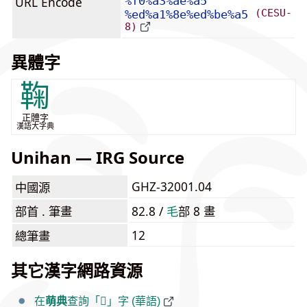
URL Encode
%f0%a3%ae%a5
(CESU-
%ed%a1%8e%ed%be%a5
8)
異體字
鞠
正體字
漢語大字典
Unihan — IRG Source
GHZ-32001.04
中國源
部首 . 筆畫
82.8 /
⽑
部 8 畫
12
總筆畫
其它漢字網路資源
在
萌典
查詢「𣮥」字 (華語)