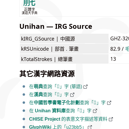
毹
正體字
漢語大字典
Unihan — IRG Source
GHZ-32
kIRG_GSource |
中國源
kRSUnicode |
部首 . 筆畫
82.9 /
13
kTotalStrokes |
總筆畫
其它漢字網路資源
在
萌典
查詢「𣮵」字 (華語)
在
漢典
查詢「𣮵」字
在
中國哲學書電子化計劃
查詢「𣮵」字
在
Unihan 資料庫
查詢「𣮵」字
CHISE Project
的表意文字描述等資料
GlyphWiki
上的「u23bb5」