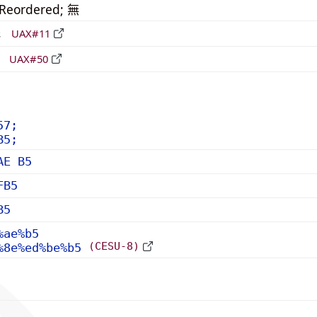
_Reordered; 無
形
UAX#11
立
UAX#50
57;
B5;
AE B5
FB5
B5
%ae%b5
(CESU-8)
%8e%ed%be%b5