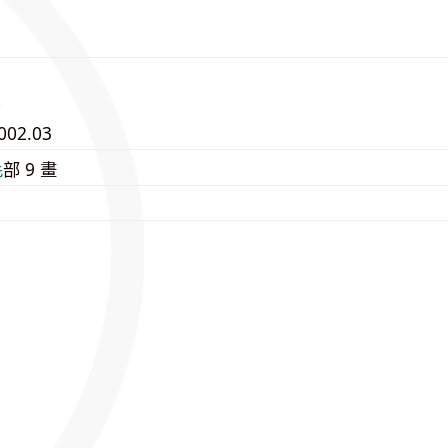
002.03
⽑
部 9 畫