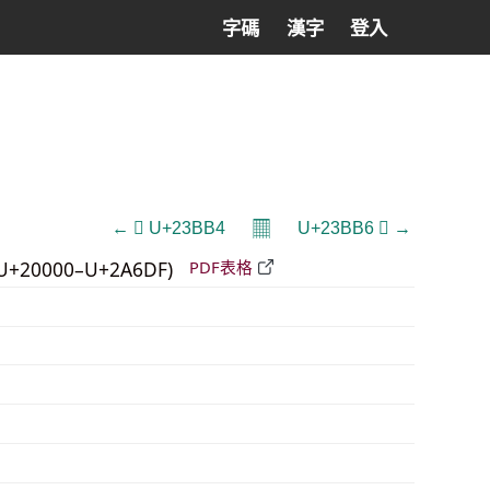
字碼
漢字
登入
𝄜
← 𣮴 U+23BB4
U+23BB6 𣮶 →
U+20000–U+2A6DF)
PDF表格