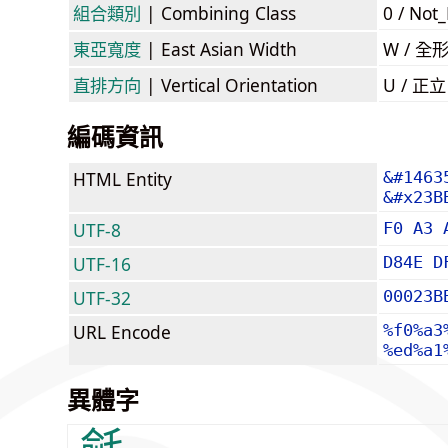
組合類別
| Combining Class
0 / Not
東亞寬度
| East Asian Width
W / 全
直排方向
| Vertical Orientation
U / 正
編碼資訊
HTML Entity
&#1463
&#x23B
UTF-8
F0 A3 
UTF-16
D84E D
UTF-32
00023B
URL Encode
%f0%a3
%ed%a1
異體字