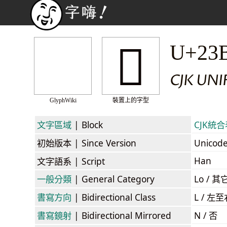
𣮵
U+23
CJK UNI
GlyphWiki
裝置上的字型
文字區域
| Block
CJK統合表
初始版本
| Since Version
Unicod
Han
文字語系
| Script
一般分類
| General Category
Lo / 其它
書寫方向
| Bidirectional Class
L / 左
書寫鏡射
| Bidirectional Mirrored
N / 否