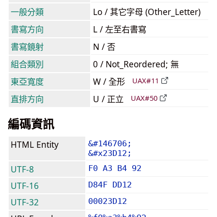
一般分類
Lo / 其它字母 (Other_Letter)
書寫方向
L / 左至右書寫
書寫鏡射
N / 否
組合類別
0 / Not_Reordered; 無
東亞寬度
W / 全形
UAX#11
直排方向
U / 正立
UAX#50
編碼資訊
HTML Entity
&#146706;
&#x23D12;
UTF-8
F0 A3 B4 92
UTF-16
D84F DD12
UTF-32
00023D12