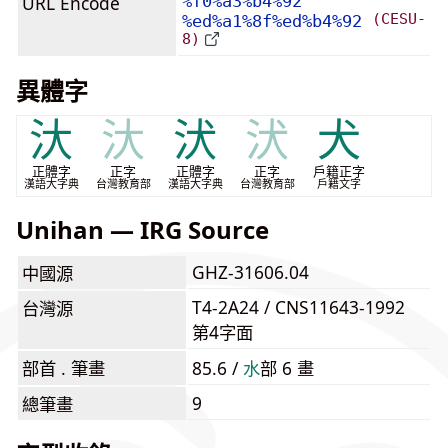
URL Encode
%f0%a3%b4%92
(CESU-
%ed%a1%8f%ed%b4%92
8)
異體字
汏
汏
汱
汱
犬
正體字
正字
正體字
正字
戶籍正字
漢語大字典
台灣教育部
漢語大字典
台灣教育部
戶籍文字
Unihan — IRG Source
GHZ-31606.04
中國源
T4-2A24 / CNS11643-1992
台灣源
第4字面
部首 . 筆畫
85.6 /
⽔
部 6 畫
9
總筆畫