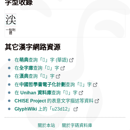
字型收錄
一點明
體
其它漢字網路資源
在
萌典
查詢「𣴒」字 (華語)
在
全字庫
查詢「𣴒」字
在
漢典
查詢「𣴒」字
在
中國哲學書電子化計劃
查詢「𣴒」字
在
Unihan 資料庫
查詢「𣴒」字
CHISE Project
的表意文字描述等資料
GlyphWiki
上的「u23d12」
關於本站
｜
關於字碼資料庫