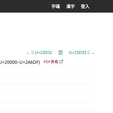
字碼
漢字
登入
𝄜
← 𣴱 U+23D31
U+23D33 𣴳 →
U+20000–U+2A6DF)
PDF表格