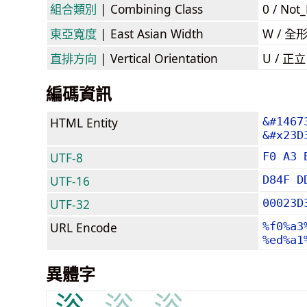
組合類別
| Combining Class
0 / Not
東亞寬度
| East Asian Width
W / 全
直排方向
| Vertical Orientation
U / 正
編碼資訊
HTML Entity
&#1467
&#x23D
UTF-8
F0 A3 
UTF-16
D84F D
UTF-32
00023D
URL Encode
%f0%a3
%ed%a1
異體字