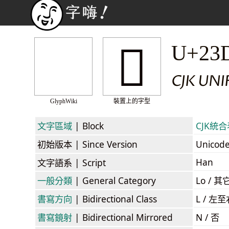
𣴲
U+23
CJK UN
GlyphWiki
裝置上的字型
文字區域
| Block
CJK統合表
初始版本
| Since Version
Unicod
Han
文字語系
| Script
一般分類
| General Category
Lo / 其它
書寫方向
| Bidirectional Class
L / 左
書寫鏡射
| Bidirectional Mirrored
N / 否