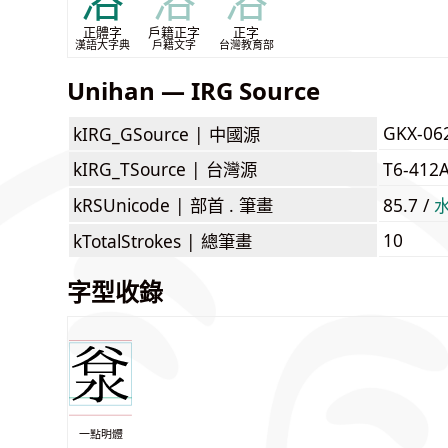
浴
浴
浴
正體字
戶籍正字
正字
漢語大字典
戶籍文字
台灣教育部
Unihan — IRG Source
GKX-06
kIRG_GSource |
中國源
kIRG_TSource |
台灣源
T6-412
kRSUnicode |
部首 . 筆畫
85.7 /
10
kTotalStrokes |
總筆畫
字型收錄
一點明體