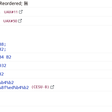
_Reordered; 無
形
UAX#11
立
UAX#50
38;
32;
B4 B2
D32
32
%b4%b2
(CESU-8)
%8f%ed%b4%b2