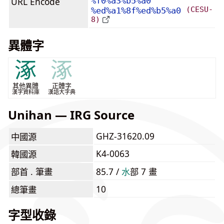
URL Encode
%f0%a3%b5%a0
(CESU-
%ed%a1%8f%ed%b5%a0
8)
異體字
涿
涿
其他異體
正體字
漢字資料庫
漢語大字典
Unihan — IRG Source
GHZ-31620.09
中國源
K4-0063
韓國源
部首 . 筆畫
85.7 /
⽔
部 7 畫
10
總筆畫
字型收錄