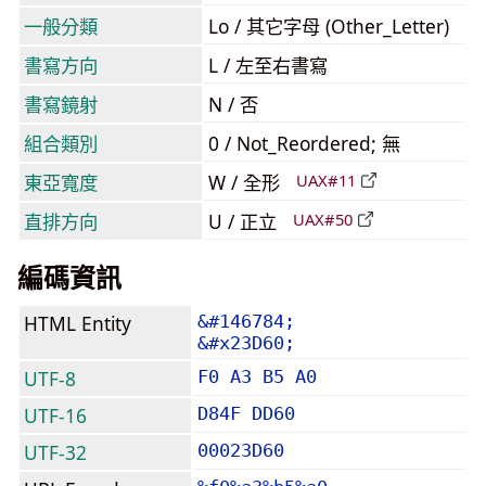
一般分類
Lo / 其它字母 (Other_Letter)
書寫方向
L / 左至右書寫
書寫鏡射
N / 否
組合類別
0 / Not_Reordered; 無
東亞寬度
W / 全形
UAX#11
直排方向
U / 正立
UAX#50
編碼資訊
HTML Entity
&#146784;
&#x23D60;
UTF-8
F0 A3 B5 A0
UTF-16
D84F DD60
UTF-32
00023D60