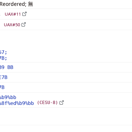
_Reordered; 無
形
UAX#11
立
UAX#50
67;
7B;
B9 BB
E7B
7B
%b9%bb
(CESU-8)
%8f%ed%b9%bb