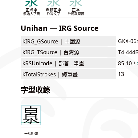
泉
泉
泉
正體字
戶籍正字
正字
漢語大字典
戶籍文字
台灣教育部
Unihan — IRG Source
GKX-06
kIRG_GSource |
中國源
kIRG_TSource |
台灣源
T4-444
kRSUnicode |
部首 . 筆畫
85.10 /
13
kTotalStrokes |
總筆畫
字型收錄
一點明體