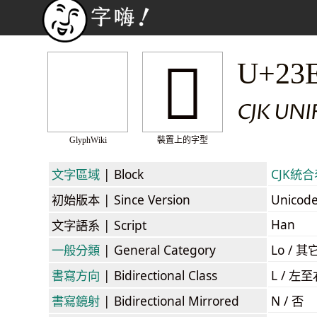
𣹻
U+23
CJK UNI
GlyphWiki
裝置上的字型
文字區域
| Block
CJK統合表
初始版本
| Since Version
Unicod
Han
文字語系
| Script
一般分類
| General Category
Lo / 其它
書寫方向
| Bidirectional Class
L / 左
書寫鏡射
| Bidirectional Mirrored
N / 否