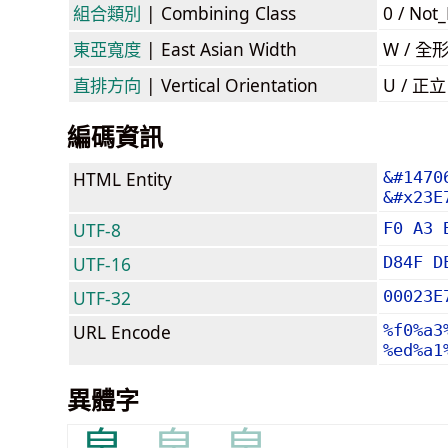
組合類別
| Combining Class
0 / Not
東亞寬度
| East Asian Width
W / 全
直排方向
| Vertical Orientation
U / 正
編碼資訊
HTML Entity
&#1470
&#x23E
UTF-8
F0 A3 
UTF-16
D84F D
UTF-32
00023E
URL Encode
%f0%a3
%ed%a1
異體字