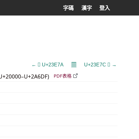
字碼
漢字
登入
𝄜
← 𣹺 U+23E7A
U+23E7C 𣹼 →
U+20000–U+2A6DF)
PDF表格