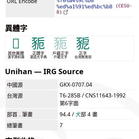
URL Encode
%f0%a4%9c%b8
(CESU-
%ed%a1%91%ed%bc%b8
8)
異體字
𤝤
䝈
䝈
豟
其他異體
正體字
戶籍正字
正字
漢字資料庫
漢語大字典
戶籍文字
台灣教育部
Unihan — IRG Source
GKX-0707.04
中國源
T6-285B / CNS11643-1992
台灣源
第6字面
部首 . 筆畫
94.4 /
⽝
部 4 畫
7
總筆畫