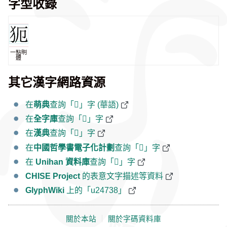
字型收錄
一點明
體
其它漢字網路資源
在
萌典
查詢「𤜸」字 (華語)
在
全字庫
查詢「𤜸」字
在
漢典
查詢「𤜸」字
在
中國哲學書電子化計劃
查詢「𤜸」字
在
Unihan 資料庫
查詢「𤜸」字
CHISE Project
的表意文字描述等資料
GlyphWiki
上的「u24738」
關於本站
｜
關於字碼資料庫