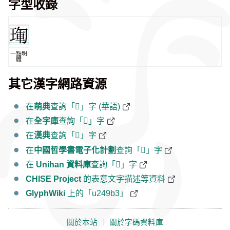
字型收錄
一點明
體
其它漢字網路資源
在
萌典
查詢「𤦳」字 (華語)
在
全字庫
查詢「𤦳」字
在
漢典
查詢「𤦳」字
在
中國哲學書電子化計劃
查詢「𤦳」字
在
Unihan 資料庫
查詢「𤦳」字
CHISE Project
的表意文字描述等資料
GlyphWiki
上的「u249b3」
關於本站
｜
關於字碼資料庫