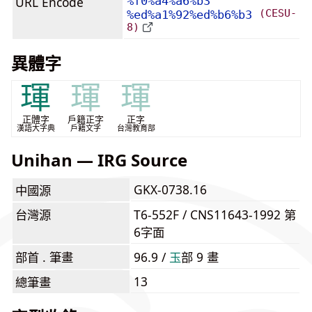
URL Encode
%f0%a4%a6%b3
(CESU-
%ed%a1%92%ed%b6%b3
8)
異體字
琿
琿
琿
正體字
戶籍正字
正字
漢語大字典
戶籍文字
台灣教育部
Unihan — IRG Source
GKX-0738.16
中國源
台灣源
T6-552F / CNS11643-1992 第
6字面
部首 . 筆畫
96.9 /
⽟
部 9 畫
13
總筆畫