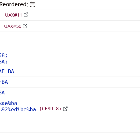
_Reordered; 無
形
UAX#11
立
UAX#50
58;
BA;
AE BA
FBA
BA
%ae%ba
(CESU-8)
%92%ed%be%ba