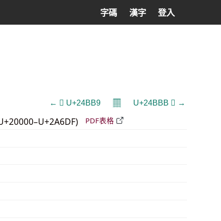
字碼
漢字
登入
𝄜
← 𤮹 U+24BB9
U+24BBB 𤮻 →
U+20000–U+2A6DF)
PDF表格