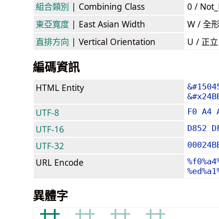
組合類別
| Combining Class
0 / Not
東亞寬度
| East Asian Width
W / 全
直排方向
| Vertical Orientation
U / 正
編碼資訊
HTML Entity
&#1504
&#x24B
UTF-8
F0 A4 
UTF-16
D852 D
UTF-32
00024B
URL Encode
%f0%a4
%ed%a1
異體字