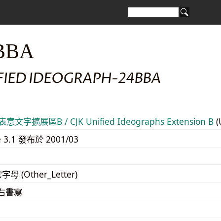
BBA
IFIED IDEOGRAPH-24BBA
意文字擴展區B / CJK Unified Ideographs Extension B
(
e 3.1 發布於 2001/03
字母 (Other_Letter)
至右書寫