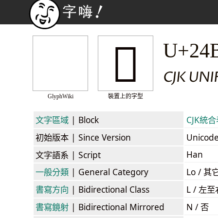
𤮺
U+24
CJK UN
GlyphWiki
裝置上的字型
文字區域
| Block
CJK統合表
初始版本
| Since Version
Unicod
Han
文字語系
| Script
一般分類
| General Category
Lo / 其它
書寫方向
| Bidirectional Class
L / 左
書寫鏡射
| Bidirectional Mirrored
N / 否