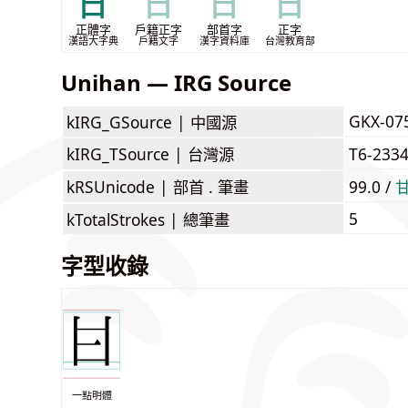
甘
甘
甘
甘
正體字
戶籍正字
部首字
正字
漢語大字典
戶籍文字
漢字資料庫
台灣教育部
Unihan — IRG Source
GKX-07
kIRG_GSource |
中國源
kIRG_TSource |
台灣源
T6-233
kRSUnicode |
部首 . 筆畫
99.0 /
5
kTotalStrokes |
總筆畫
字型收錄
一點明體