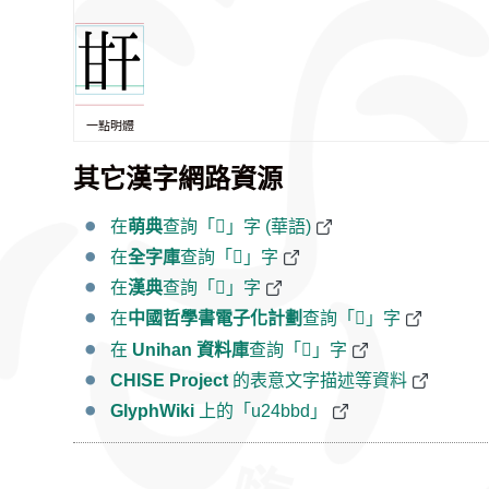
一點明體
其它漢字網路資源
在
萌典
查詢「𤮽」字 (華語)
在
全字庫
查詢「𤮽」字
在
漢典
查詢「𤮽」字
在
中國哲學書電子化計劃
查詢「𤮽」字
在
Unihan 資料庫
查詢「𤮽」字
CHISE Project
的表意文字描述等資料
GlyphWiki
上的「u24bbd」