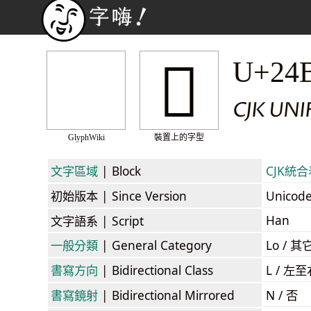
𤮽
U+24
CJK UN
GlyphWiki
裝置上的字型
文字區域
| Block
CJK統合表
初始版本
| Since Version
Unicod
Han
文字語系
| Script
一般分類
| General Category
Lo / 其它
書寫方向
| Bidirectional Class
L / 左
書寫鏡射
| Bidirectional Mirrored
N / 否