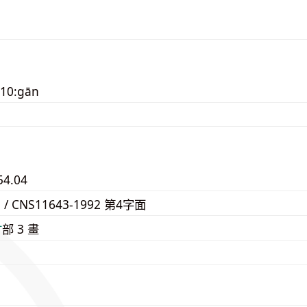
010:gān
54.04
E / CNS11643-1992 第4字面
⽢
部 3 畫