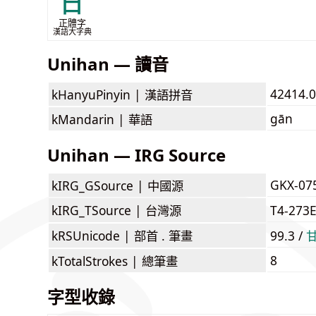
甘
正體字
漢語大字典
Unihan — 讀音
42414.
kHanyuPinyin |
漢語拼音
gān
kMandarin |
華語
Unihan — IRG Source
GKX-07
kIRG_GSource |
中國源
kIRG_TSource |
台灣源
T4-273
kRSUnicode |
部首 . 筆畫
99.3 /
8
kTotalStrokes |
總筆畫
字型收錄