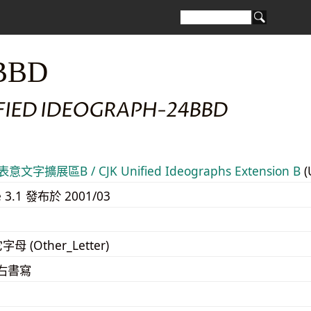
BBD
IFIED IDEOGRAPH-24BBD
意文字擴展區B / CJK Unified Ideographs Extension B
(
e 3.1 發布於 2001/03
字母 (Other_Letter)
至右書寫