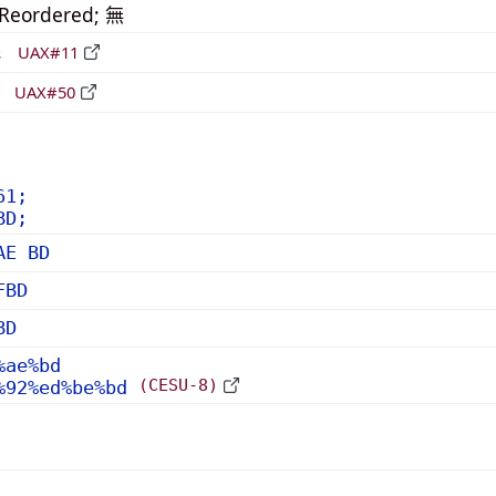
_Reordered; 無
形
UAX#11
立
UAX#50
61;
BD;
AE BD
FBD
BD
%ae%bd
(CESU-8)
%92%ed%be%bd