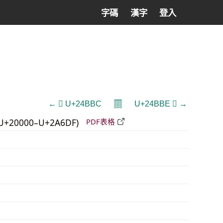
字碼
漢字
登入
𝄜
← 𤮼 U+24BBC
U+24BBE 𤮾 →
U+20000–U+2A6DF)
PDF表格