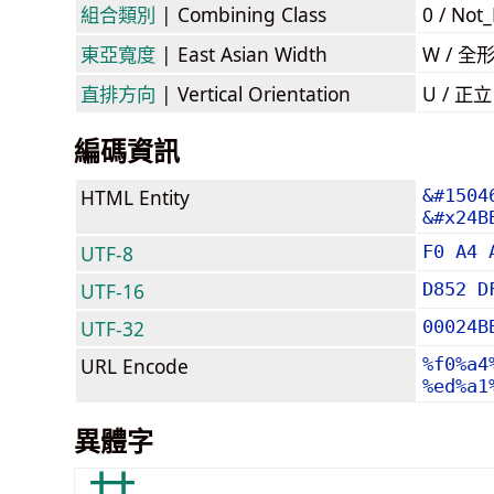
組合類別
| Combining Class
0 / Not
東亞寬度
| East Asian Width
W / 全
直排方向
| Vertical Orientation
U / 正
編碼資訊
HTML Entity
&#1504
&#x24B
UTF-8
F0 A4 
UTF-16
D852 D
UTF-32
00024B
URL Encode
%f0%a4
%ed%a1
異體字