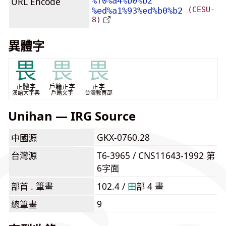
URL Encode
%f0%a4%b0%b2
(CESU-
%ed%a1%93%ed%b0%b2
8)
異體字
畏
畏
畏
正體字
戶籍正字
正字
漢語大字典
戶籍文字
台灣教育部
Unihan — IRG Source
GKX-0760.28
中國源
台灣源
T6-3965 / CNS11643-1992 第
6字面
部首 . 筆畫
102.4 /
⽥
部 4 畫
9
總筆畫