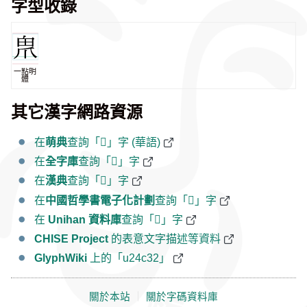
字型收錄
一點明
體
其它漢字網路資源
在
萌典
查詢「𤰲」字 (華語)
在
全字庫
查詢「𤰲」字
在
漢典
查詢「𤰲」字
在
中國哲學書電子化計劃
查詢「𤰲」字
在
Unihan 資料庫
查詢「𤰲」字
CHISE Project
的表意文字描述等資料
GlyphWiki
上的「u24c32」
關於本站
｜
關於字碼資料庫