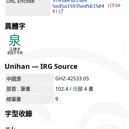
URL Encode
%f0%a4%b1%84
(CESU-
%ed%a1%93%ed%b1%84
8)
異體字
泉
正體字
漢語大字典
Unihan — IRG Source
GHZ-42533.05
中國源
部首 . 筆畫
102.4 /
⽥
部 4 畫
9
總筆畫
字型收錄