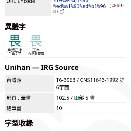
URL Encode
%f0%a4%b1%96
(CESU-
%ed%a1%93%ed%b1%96
8)
異體字
畏
畏
戶籍正字
正字
戶籍文字
台灣教育部
Unihan — IRG Source
台灣源
T6-3963 / CNS11643-1992 第
6字面
部首 . 筆畫
102.5 /
⽥
部 5 畫
10
總筆畫
字型收錄