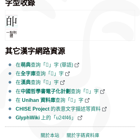
字型收錄
一點明
體
其它漢字網路資源
在
萌典
查詢「𤽆」字 (華語)
在
全字庫
查詢「𤽆」字
在
漢典
查詢「𤽆」字
在
中國哲學書電子化計劃
查詢「𤽆」字
在
Unihan 資料庫
查詢「𤽆」字
CHISE Project
的表意文字描述等資料
GlyphWiki
上的「u24f46」
關於本站
｜
關於字碼資料庫