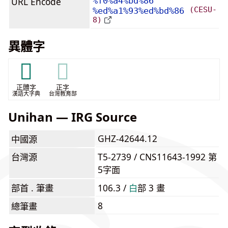
URL Encode
%f0%a4%bd%86
(CESU-
%ed%a1%93%ed%bd%86
8)
異體字
𤽁
𤽁
正體字
正字
漢語大字典
台灣教育部
Unihan — IRG Source
GHZ-42644.12
中國源
台灣源
T5-2739 / CNS11643-1992 第
5字面
部首 . 筆畫
106.3 /
⽩
部 3 畫
8
總筆畫