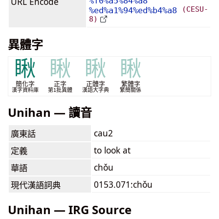
URL Encode
%f0%a5%84%a8
(CESU-
%ed%a1%94%ed%b4%a8
8)
異體字
瞅
瞅
瞅
瞅
簡化字
正字
正體字
繁體字
漢字資料庫
第1批異體
漢語大字典
繁簡關係
Unihan — 讀音
cau2
廣東話
to look at
定義
chǒu
華語
0153.071:chǒu
現代漢語詞典
Unihan — IRG Source