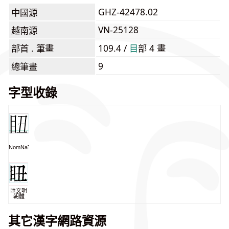
GHZ-42478.02
中國源
VN-25128
越南源
部首 . 筆畫
109.4 /
⽬
部 4 畫
9
總筆畫
字型收錄
NomNaTong
匯文明
朝體
其它漢字網路資源