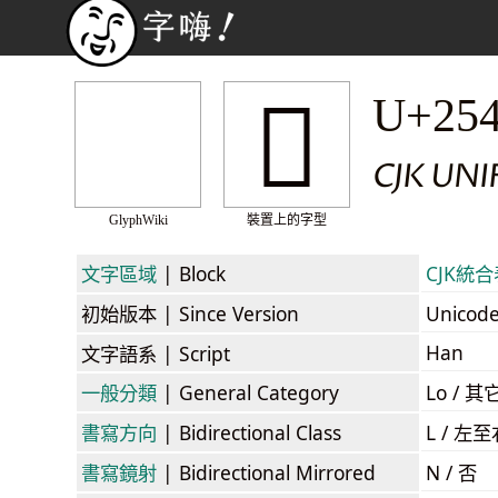
𥑏
U+25
CJK UNI
GlyphWiki
裝置上的字型
文字區域
| Block
CJK統合表
初始版本
| Since Version
Unicod
Han
文字語系
| Script
一般分類
| General Category
Lo / 其它
書寫方向
| Bidirectional Class
L / 左
書寫鏡射
| Bidirectional Mirrored
N / 否