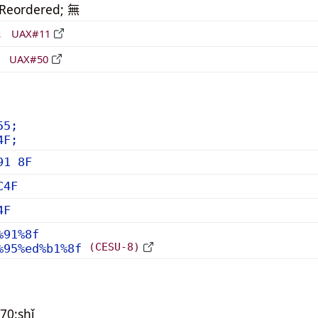
_Reordered; 無
形
UAX#11
立
UAX#50
55;
4F;
91 8F
C4F
4F
%91%8f
(CESU-8)
%95%ed%b1%8f
70:shǐ