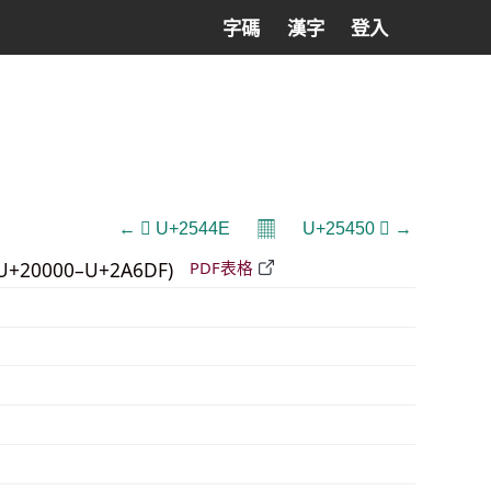
字碼
漢字
登入
𝄜
← 𥑎 U+2544E
U+25450 𥑐 →
U+20000–U+2A6DF)
PDF表格