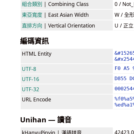
組合類別
| Combining Class
0 / Not
東亞寬度
| East Asian Width
W / 全
直排方向
| Vertical Orientation
U / 正
編碼資訊
HTML Entity
&#1526
&#x254
UTF-8
F0 A5 
UTF-16
D855 D
UTF-32
000254
URL Encode
%f0%a5
%ed%a1
Unihan — 讀音
42423.0
kHanyuPinyin |
漢語拼音