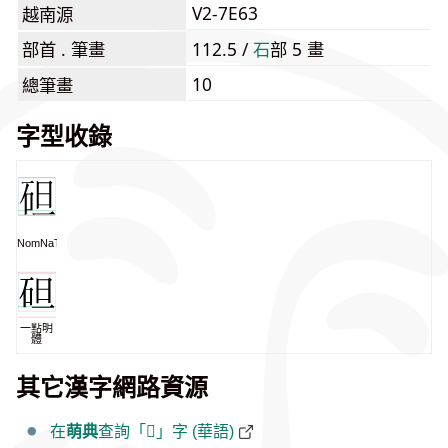
V2-7E63
越南源
部首 . 筆畫
112.5 /
⽯
部 5 畫
10
總筆畫
字型收錄
NomNaTong
一點明
體
其它漢字網路資源
在
萌典
查詢「𥑲」字 (華語)