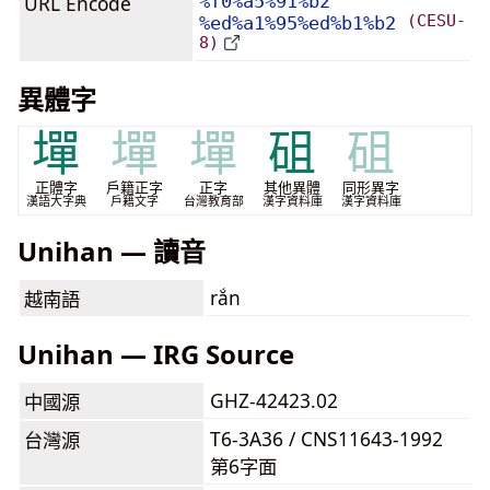
URL Encode
%f0%a5%91%b2
(CESU-
%ed%a1%95%ed%b1%b2
8)
異體字
墠
墠
墠
砠
砠
正體字
戶籍正字
正字
其他異體
同形異字
漢語大字典
戶籍文字
台灣教育部
漢字資料庫
漢字資料庫
Unihan — 讀音
rắn
越南語
Unihan — IRG Source
GHZ-42423.02
中國源
T6-3A36 / CNS11643-1992
台灣源
第6字面