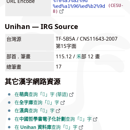
URL Encode
%f0%a5%a2%9d
(CESU-
%ed%a1%96%ed%b2%9d
8)
Unihan — IRG Source
TF-5B5A / CNS11643-2007
台灣源
第15字面
部首 . 筆畫
115.12 /
⽲
部 12 畫
17
總筆畫
其它漢字網路資源
在
萌典
查詢「𥢝」字 (華語)
在
全字庫
查詢「𥢝」字
在
漢典
查詢「𥢝」字
在
中國哲學書電子化計劃
查詢「𥢝」字
在
Unihan 資料庫
查詢「𥢝」字