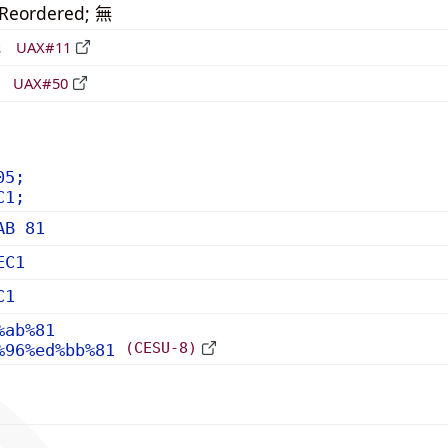
_Reordered; 無
形
UAX#11
立
UAX#50
05;
C1;
AB 81
EC1
C1
%ab%81
(CESU-8)
%96%ed%bb%81