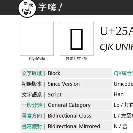
𥫁
U+25
CJK UNI
GlyphWiki
裝置上的字型
文字區域
| Block
CJK統合表
初始版本
| Since Version
Unicod
Han
文字語系
| Script
一般分類
| General Category
Lo / 其它
書寫方向
| Bidirectional Class
L / 左
書寫鏡射
| Bidirectional Mirrored
N / 否