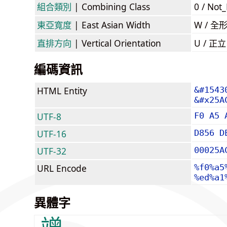
組合類別
| Combining Class
0 / Not
東亞寬度
| East Asian Width
W / 全
直排方向
| Vertical Orientation
U / 正
編碼資訊
HTML Entity
&#1543
&#x25A
UTF-8
F0 A5 
UTF-16
D856 D
UTF-32
00025A
URL Encode
%f0%a5
%ed%a1
異體字