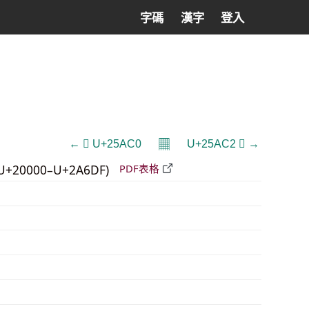
字碼
漢字
登入
𝄜
← 𥫀 U+25AC0
U+25AC2 𥫂 →
U+20000–U+2A6DF)
PDF表格