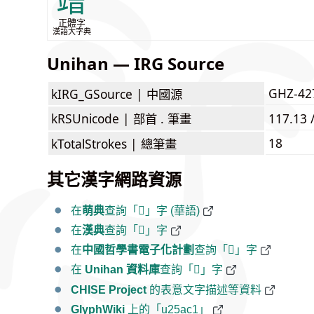
竲
正體字
漢語大字典
Unihan — IRG Source
GHZ-42
kIRG_GSource |
中國源
kRSUnicode |
部首 . 筆畫
117.13 
18
kTotalStrokes |
總筆畫
其它漢字網路資源
在
萌典
查詢「𥫁」字 (華語)
在
漢典
查詢「𥫁」字
在
中國哲學書電子化計劃
查詢「𥫁」字
在
Unihan 資料庫
查詢「𥫁」字
CHISE Project
的表意文字描述等資料
GlyphWiki
上的「u25ac1」