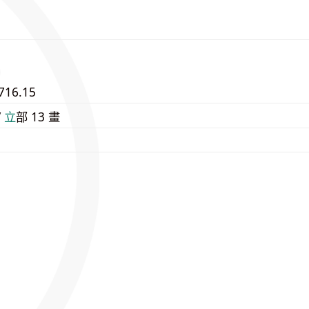
716.15
/
⽴
部 13 畫