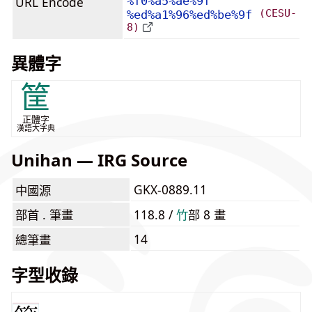
URL Encode
%f0%a5%ae%9f
(CESU-
%ed%a1%96%ed%be%9f
8)
異體字
筐
正體字
漢語大字典
Unihan — IRG Source
GKX-0889.11
中國源
部首 . 筆畫
118.8 /
⽵
部 8 畫
14
總筆畫
字型收錄