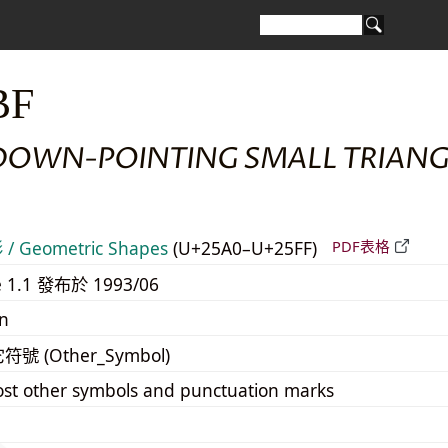
BF
DOWN-POINTING SMALL TRIANG
 Geometric Shapes
(U+25A0–U+25FF)
PDF表格
e 1.1 發布於 1993/06
n
它符號 (Other_Symbol)
st other symbols and punctuation marks