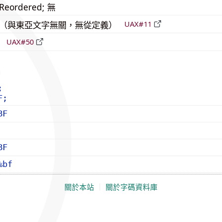
_Reordered; 無
中立（與東亞文字無關，無從定義）
UAX#11
立
UAX#50
;
F;
BF
BF
%bf
關於本站
｜
關於字碼資料庫