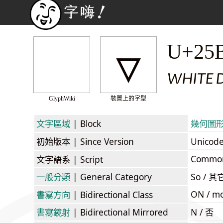
▿
U+25
WHITE 
GlyphWiki
裝置上的字型
文字區域
| Block
幾何圖形 /
初始版本
| Since Version
Unicod
Commo
文字語系
| Script
一般分類
| General Category
So / 其
ON / mo
書寫方向
| Bidirectional Class
書寫鏡射
| Bidirectional Mirrored
N / 否