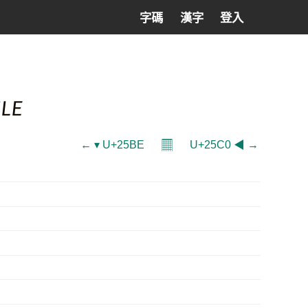
字碼
漢字
登入
LE
𝄜
← ▾ U+25BE
U+25C0 ◀ →