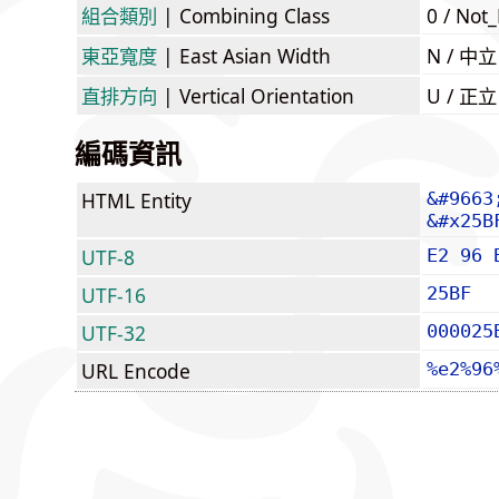
組合類別
| Combining Class
0 / Not
東亞寬度
| East Asian Width
N / 
直排方向
| Vertical Orientation
U / 正
編碼資訊
HTML Entity
&#9663
&#x25B
UTF-8
E2 96 
UTF-16
25BF
UTF-32
000025
URL Encode
%e2%96