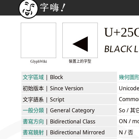
◂
U+25
BLACK 
GlyphWiki
裝置上的字型
文字區域
| Block
幾何圖形 /
初始版本
| Since Version
Unicod
Commo
文字語系
| Script
一般分類
| General Category
So / 其
ON / mo
書寫方向
| Bidirectional Class
書寫鏡射
| Bidirectional Mirrored
N / 否