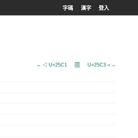
字碼
漢字
登入
𝄜
← ◁ U+25C1
U+25C3 ◃ →