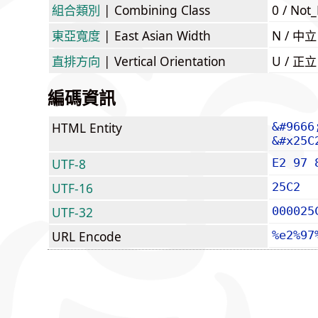
組合類別
| Combining Class
0 / Not
東亞寬度
| East Asian Width
N / 
直排方向
| Vertical Orientation
U / 正
編碼資訊
HTML Entity
&#9666
&#x25C
UTF-8
E2 97 
UTF-16
25C2
UTF-32
000025
URL Encode
%e2%97