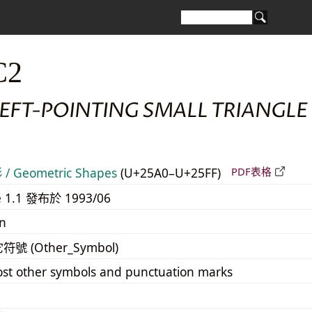
C2
LEFT-POINTING SMALL TRIANGLE
 Geometric Shapes
(U+25A0–U+25FF)
PDF表格
e 1.1 發布於 1993/06
n
它符號 (Other_Symbol)
st other symbols and punctuation marks