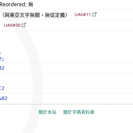
_Reordered; 無
中立（與東亞文字無關，無從定義）
UAX#11
立
UAX#50
;
2;
82
C2
%82
關於本站
｜
關於字碼資料庫