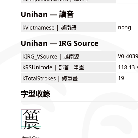
Unihan — 讀音
nong
kVietnamese |
越南語
Unihan — IRG Source
V0-403
kIRG_VSource |
越南源
kRSUnicode |
部首 . 筆畫
118.13 
19
kTotalStrokes |
總筆畫
字型收錄
NomNaTong