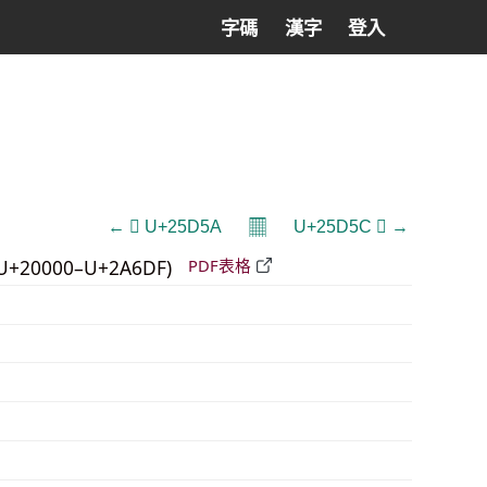
字碼
漢字
登入
𝄜
← 𥵚 U+25D5A
U+25D5C 𥵜 →
U+20000–U+2A6DF)
PDF表格