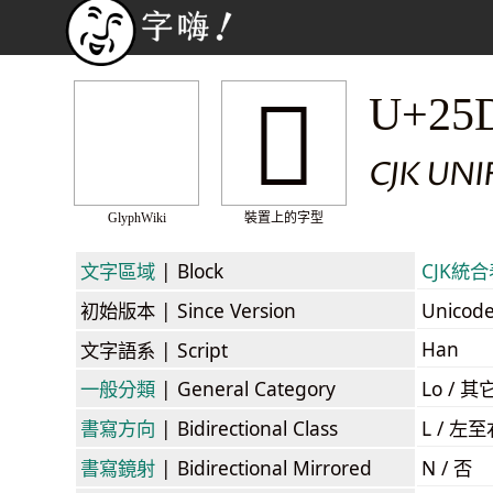
𥵛
U+25
CJK UN
GlyphWiki
裝置上的字型
文字區域
| Block
CJK統合表
初始版本
| Since Version
Unicod
Han
文字語系
| Script
一般分類
| General Category
Lo / 其它
書寫方向
| Bidirectional Class
L / 左
書寫鏡射
| Bidirectional Mirrored
N / 否