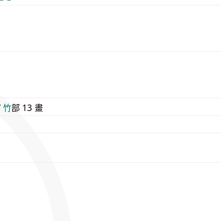
9
/
⽵
部 13 畫