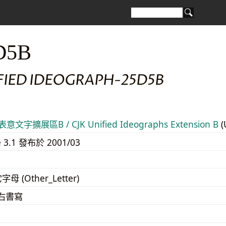
D5B
IFIED IDEOGRAPH-25D5B
意文字擴展區B / CJK Unified Ideographs Extension B
(
e 3.1 發布於 2001/03
字母 (Other_Letter)
至右書寫