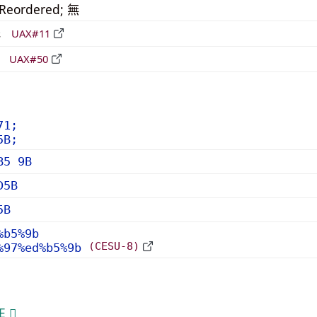
_Reordered; 無
形
UAX#11
立
UAX#50
71;
5B;
B5 9B
D5B
5B
%b5%9b
(CESU-8)
%97%ed%b5%9b
 𮅎