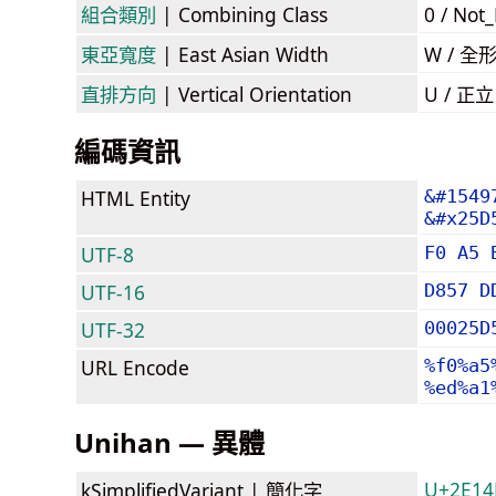
組合類別
| Combining Class
0 / Not
東亞寬度
| East Asian Width
W / 全
直排方向
| Vertical Orientation
U / 正
編碼資訊
HTML Entity
&#1549
&#x25D
UTF-8
F0 A5 
UTF-16
D857 D
UTF-32
00025D
URL Encode
%f0%a5
%ed%a1
Unihan — 異體
U+2E14E
kSimplifiedVariant |
簡化字