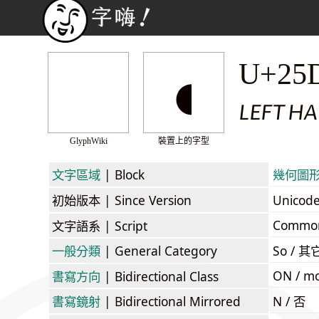
◖
U+25
LEFT HA
GlyphWiki
裝置上的字型
文字區域
| Block
幾何圖形 /
初始版本
| Since Version
Unicod
Commo
文字語系
| Script
一般分類
| General Category
So / 其
ON / mo
書寫方向
| Bidirectional Class
書寫鏡射
| Bidirectional Mirrored
N / 否