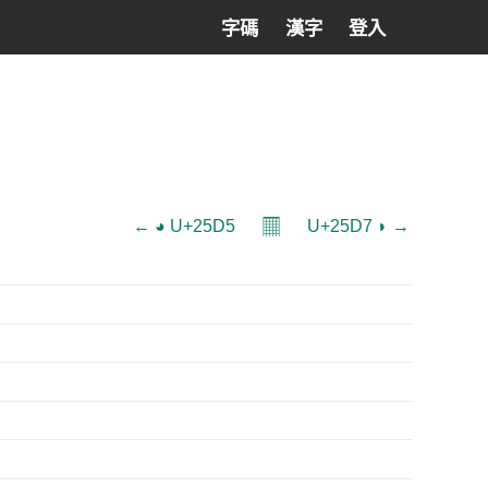
字碼
漢字
登入
𝄜
← ◕ U+25D5
U+25D7 ◗ →