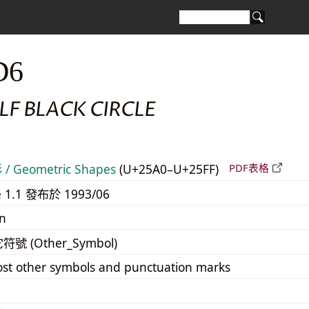
D6
LF BLACK CIRCLE
 Geometric Shapes
(U+25A0–U+25FF)
PDF表格
e 1.1 發布於 1993/06
n
它符號 (Other_Symbol)
st other symbols and punctuation marks