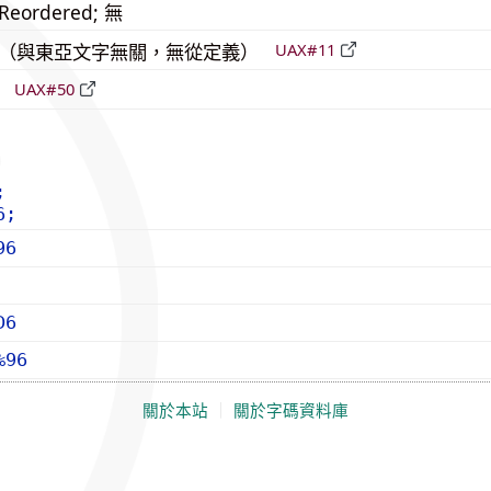
_Reordered; 無
中立（與東亞文字無關，無從定義）
UAX#11
立
UAX#50
;
6;
96
D6
%96
關於本站
｜
關於字碼資料庫