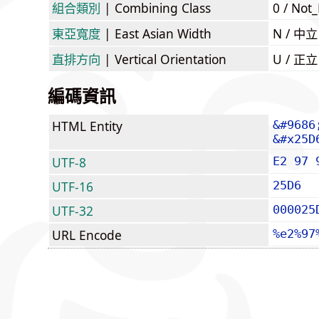
組合類別
| Combining Class
0 / Not
東亞寬度
| East Asian Width
N / 
直排方向
| Vertical Orientation
U / 正
編碼資訊
HTML Entity
&#9686
&#x25D
UTF-8
E2 97 
UTF-16
25D6
UTF-32
000025
URL Encode
%e2%97