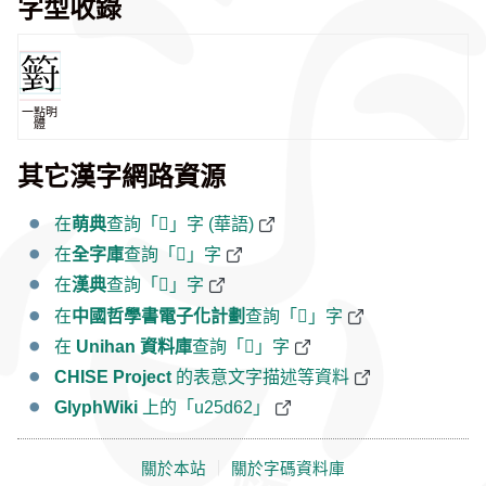
字型收錄
一點明
體
其它漢字網路資源
在
萌典
查詢「𥵢」字 (華語)
在
全字庫
查詢「𥵢」字
在
漢典
查詢「𥵢」字
在
中國哲學書電子化計劃
查詢「𥵢」字
在
Unihan 資料庫
查詢「𥵢」字
CHISE Project
的表意文字描述等資料
GlyphWiki
上的「u25d62」
關於本站
｜
關於字碼資料庫