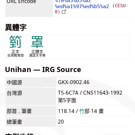
URL Encode
%f0%a5%b5%a2
(CESU-
%ed%a1%97%ed%b5%a2
8)
異體字
箌
罩
正字
正體字
台灣教育部
漢語大字典
Unihan — IRG Source
GKX-0902.46
中國源
T5-6C7A / CNS11643-1992
台灣源
第5字面
部首 . 筆畫
118.14 /
⽵
部 14 畫
20
總筆畫