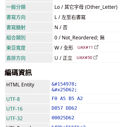
一般分類
Lo / 其它字母 (Other_Letter)
書寫方向
L / 左至右書寫
書寫鏡射
N / 否
組合類別
0 / Not_Reordered; 無
東亞寬度
W / 全形
UAX#11
直排方向
U / 正立
UAX#50
編碼資訊
HTML Entity
&#154978;
&#x25D62;
UTF-8
F0 A5 B5 A2
UTF-16
D857 DD62
UTF-32
00025D62