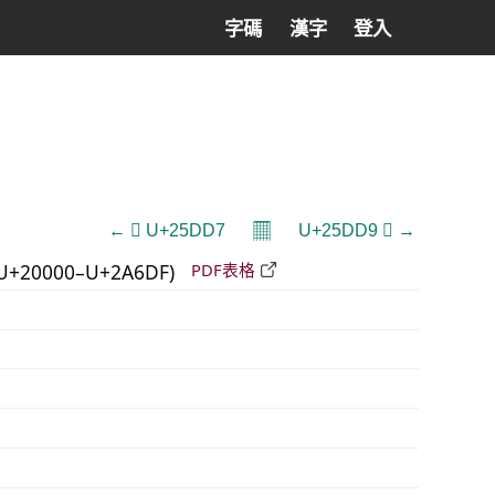
字碼
漢字
登入
𝄜
← 𥷗 U+25DD7
U+25DD9 𥷙 →
U+20000–U+2A6DF)
PDF表格