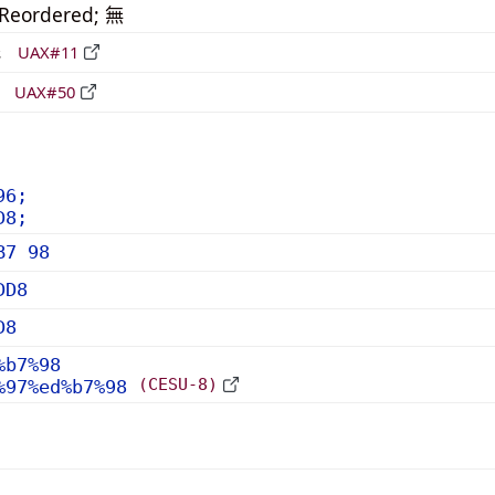
_Reordered; 無
形
UAX#11
立
UAX#50
96;
D8;
B7 98
DD8
D8
%b7%98
(CESU-8)
%97%ed%b7%98