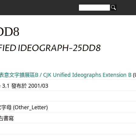
DD8
IFIED IDEOGRAPH-25DD8
意文字擴展區B / CJK Unified Ideographs Extension B
(
e 3.1 發布於 2001/03
字母 (Other_Letter)
至右書寫