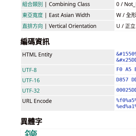
組合類別
| Combining Class
0 / Not
東亞寬度
| East Asian Width
W / 全
直排方向
| Vertical Orientation
U / 正
編碼資訊
HTML Entity
&#1550
&#x25D
UTF-8
F0 A5 
UTF-16
D857 D
UTF-32
00025D
URL Encode
%f0%a5
%ed%a1
異體字