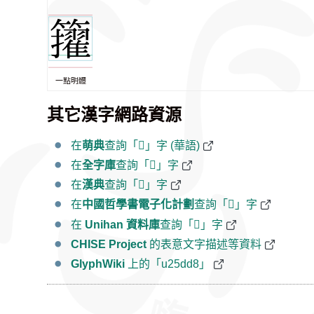
一點明體
其它漢字網路資源
在
萌典
查詢「𥷘」字 (華語)
在
全字庫
查詢「𥷘」字
在
漢典
查詢「𥷘」字
在
中國哲學書電子化計劃
查詢「𥷘」字
在
Unihan 資料庫
查詢「𥷘」字
CHISE Project
的表意文字描述等資料
GlyphWiki
上的「u25dd8」