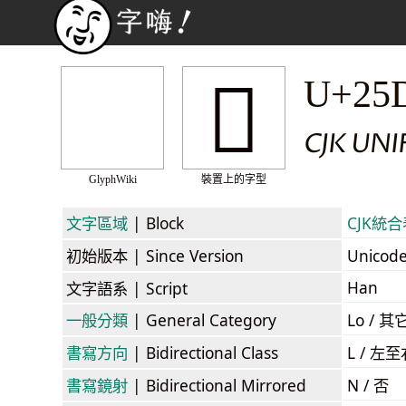
𥷘
U+25
CJK UN
GlyphWiki
裝置上的字型
文字區域
| Block
CJK統合表
初始版本
| Since Version
Unicod
Han
文字語系
| Script
一般分類
| General Category
Lo / 其它
書寫方向
| Bidirectional Class
L / 左
書寫鏡射
| Bidirectional Mirrored
N / 否