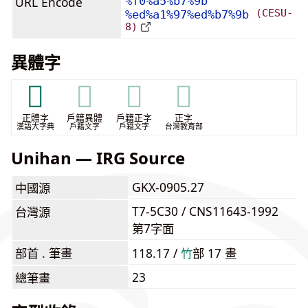
URL Encode
%f0%a5%b7%9b
(CESU-
%ed%a1%97%ed%b7%9b
8)
異體字
𥷼
𥷼
𥷼
𥷼
正體字
戶籍異體
戶籍正字
正字
漢語大字典
戶籍文字
戶籍文字
台灣教育部
Unihan — IRG Source
GKX-0905.27
中國源
T7-5C30 / CNS11643-1992
台灣源
第7字面
部首 . 筆畫
118.17 /
⽵
部 17 畫
23
總筆畫