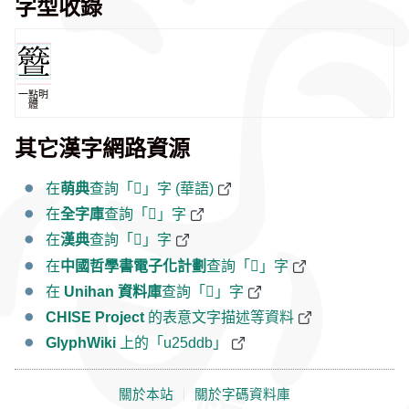
字型收錄
一點明
體
其它漢字網路資源
在
萌典
查詢「𥷛」字 (華語)
在
全字庫
查詢「𥷛」字
在
漢典
查詢「𥷛」字
在
中國哲學書電子化計劃
查詢「𥷛」字
在
Unihan 資料庫
查詢「𥷛」字
CHISE Project
的表意文字描述等資料
GlyphWiki
上的「u25ddb」
關於本站
｜
關於字碼資料庫