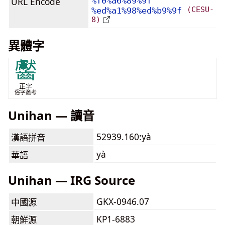
URL Encode
%f0%a6%89%9f
(CESU-
%ed%a1%98%ed%b9%9f
8)
異體字
齾
正字
俗字叢考
Unihan — 讀音
52939.160:yà
漢語拼音
yà
華語
Unihan — IRG Source
GKX-0946.07
中國源
KP1-6883
朝鮮源