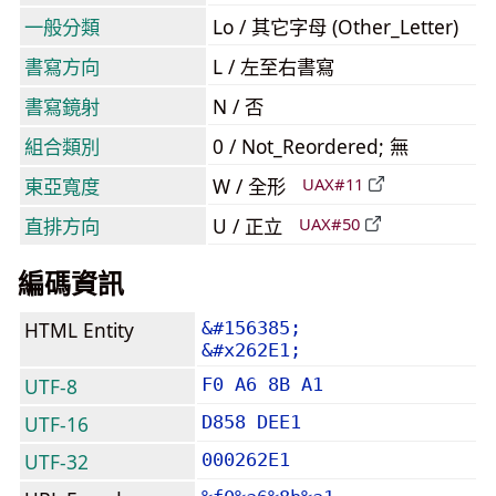
一般分類
Lo / 其它字母 (Other_Letter)
書寫方向
L / 左至右書寫
書寫鏡射
N / 否
組合類別
0 / Not_Reordered; 無
東亞寬度
W / 全形
UAX#11
直排方向
U / 正立
UAX#50
編碼資訊
HTML Entity
&#156385;
&#x262E1;
UTF-8
F0 A6 8B A1
UTF-16
D858 DEE1
UTF-32
000262E1