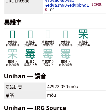
URL Encode
%f0%a6%8b%a1
(CESU-
%ed%a1%98%ed%bb%a1
8)
異體字
𦊎
𦊏
𦊏
𦊏
䍒
異體字
異體字
戶籍異體
異體字
異體字
台灣教育部
漢語大字典
戶籍文字
台灣教育部
漢語大字典
䍒
䍙
䍙
䍙
異體字
異體字
戶籍正字
異體字
台灣教育部
漢語大字典
戶籍文字
台灣教育部
Unihan — 讀音
42922.050:mǒu
漢語拼音
mǒu
華語
Unihan — IRG Source