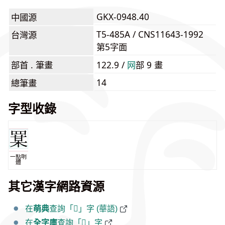
GKX-0948.40
中國源
T5-485A / CNS11643-1992
台灣源
第5字面
部首 . 筆畫
122.9 /
⽹
部 9 畫
14
總筆畫
字型收錄
一點明
體
其它漢字網路資源
在
萌典
查詢「𦋡」字 (華語)
在
全字庫
查詢「𦋡」字