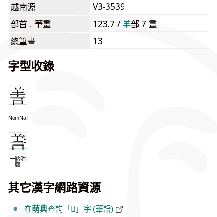
V3-3539
越南源
部首 . 筆畫
123.7 /
⽺
部 7 畫
13
總筆畫
字型收錄
NomNaTong
一點明
體
其它漢字網路資源
在
萌典
查詢「𦎍」字 (華語)