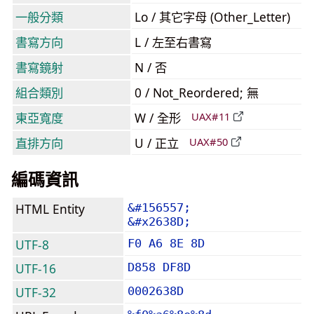
一般分類
Lo / 其它字母 (Other_Letter)
書寫方向
L / 左至右書寫
書寫鏡射
N / 否
組合類別
0 / Not_Reordered; 無
東亞寬度
W / 全形
UAX#11
直排方向
U / 正立
UAX#50
編碼資訊
HTML Entity
&#156557;
&#x2638D;
UTF-8
F0 A6 8E 8D
UTF-16
D858 DF8D
UTF-32
0002638D