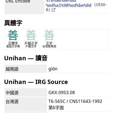
URL Encode
%f0%a6%8e%8d
(CESU-
%ed%a1%98%ed%be%8d
8)
異體字
善
善
善
正體字
戶籍正字
正字
漢語大字典
戶籍文字
台灣教育部
Unihan — 讀音
giòn
越南語
Unihan — IRG Source
GKX-0953.08
中國源
T6-565C / CNS11643-1992
台灣源
第6字面